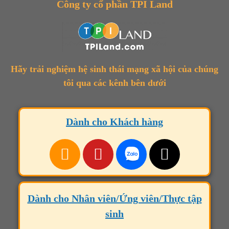
Công ty cổ phần TPI Land
Hãy trải nghiệm hệ sinh thái mạng xã hội của chúng
tôi qua các kênh bên dưới
Dành cho Khách hàng
Dành cho Nhân viên/Ứng viên/Thực tập
sinh