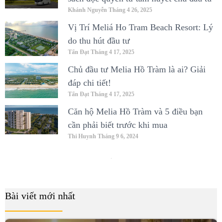
Khánh Nguyễn
Tháng 4 26, 2025
Vị Trí Meliá Ho Tram Beach Resort: Lý
do thu hút đầu tư
Tấn Đạt
Tháng 4 17, 2025
Chủ đầu tư Melia Hồ Tràm là ai? Giải
đáp chi tiết!
Tấn Đạt
Tháng 4 17, 2025
Căn hộ Melia Hồ Tràm và 5 điều bạn
cần phải biết trước khi mua
Thi Huynh
Tháng 9 6, 2024
Bài viết mới nhất
B