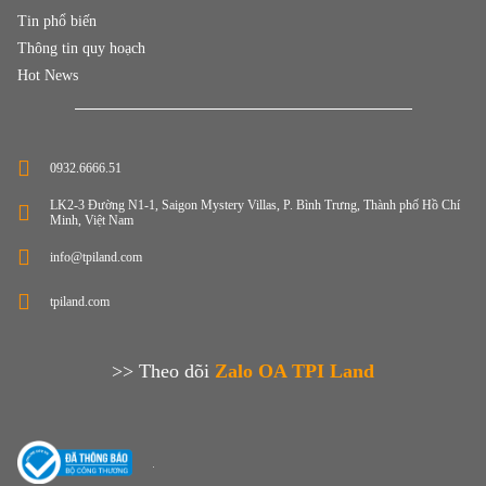
Tin phổ biến
Thông tin quy hoạch
Hot News
0932.6666.51
LK2-3 Đường N1-1, Saigon Mystery Villas, P. Bình Trưng, Thành phố Hồ Chí
Minh, Việt Nam
info@tpiland.com
tpiland.com
>> Theo dõi
Zalo OA TPI Land