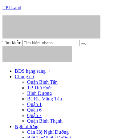
TPI Land
Tìm kiếm
BĐS hạng sang++
Chung cư
Quận Bình Tân
TP Thủ Đức
Bình Dương
Bà Rịa Vũng Tàu
Quận 1
Quận 6
Quận 7
Quận Bình Thạnh
Nghỉ dưỡng
Căn Hộ Nghỉ Dưỡng
Biệt Thự Nghỉ Dưỡng