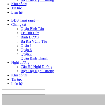
Khu đô thị
Tin tức
Liên hệ
BĐS hạng sang++
Chung cư
Quận Bình Tân
TP Thủ Đức
Bình Dương
Bà Rịa Vũng Tàu
Quận 1
Quận 6
Quận 7
Quận Bình Thạnh
Nghỉ dưỡng
Căn Hộ Nghỉ Dưỡng
Biệt Thự Nghỉ Dưỡng
Khu đô thị
Tin tức
Liên hệ