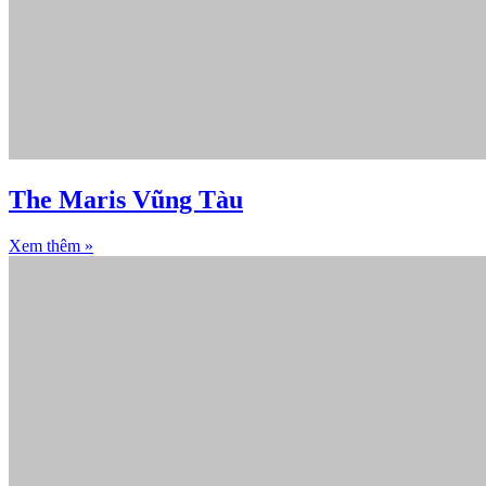
The Maris Vũng Tàu
Xem thêm »