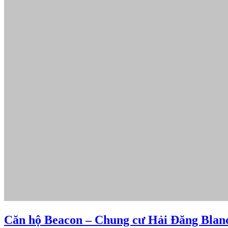
Căn hộ Beacon – Chung cư Hải Đăng Blan