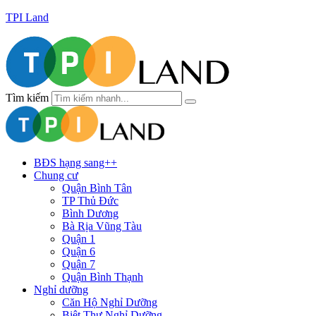
TPI Land
Tìm kiếm
BĐS hạng sang++
Chung cư
Quận Bình Tân
TP Thủ Đức
Bình Dương
Bà Rịa Vũng Tàu
Quận 1
Quận 6
Quận 7
Quận Bình Thạnh
Nghỉ dưỡng
Căn Hộ Nghỉ Dưỡng
Biệt Thự Nghỉ Dưỡng