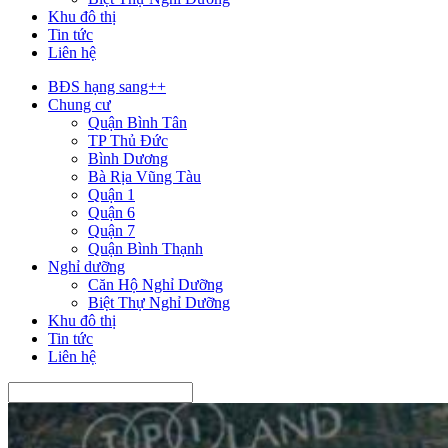
Khu đô thị
Tin tức
Liên hệ
BĐS hạng sang++
Chung cư
Quận Bình Tân
TP Thủ Đức
Bình Dương
Bà Rịa Vũng Tàu
Quận 1
Quận 6
Quận 7
Quận Bình Thạnh
Nghỉ dưỡng
Căn Hộ Nghỉ Dưỡng
Biệt Thự Nghỉ Dưỡng
Khu đô thị
Tin tức
Liên hệ