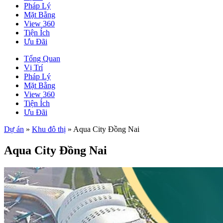
Pháp Lý
Mặt Bằng
View 360
Tiện Ích
Ưu Đãi
Tổng Quan
Vị Trí
Pháp Lý
Mặt Bằng
View 360
Tiện Ích
Ưu Đãi
Dự án
»
Khu đô thị
»
Aqua City Đồng Nai
Aqua City Đồng Nai