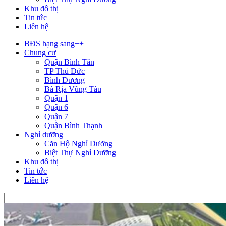
Khu đô thị
Tin tức
Liên hệ
BĐS hạng sang++
Chung cư
Quận Bình Tân
TP Thủ Đức
Bình Dương
Bà Rịa Vũng Tàu
Quận 1
Quận 6
Quận 7
Quận Bình Thạnh
Nghỉ dưỡng
Căn Hộ Nghỉ Dưỡng
Biệt Thự Nghỉ Dưỡng
Khu đô thị
Tin tức
Liên hệ