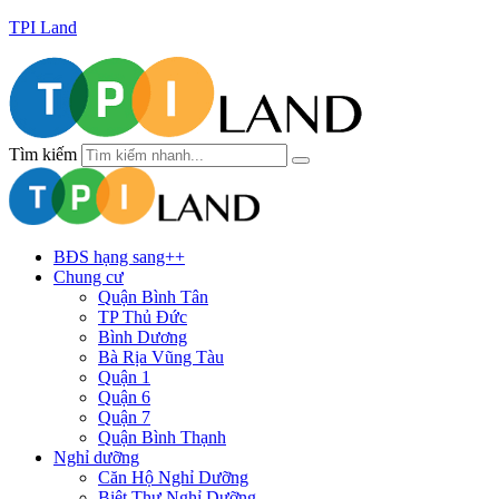
TPI Land
Tìm kiếm
BĐS hạng sang++
Chung cư
Quận Bình Tân
TP Thủ Đức
Bình Dương
Bà Rịa Vũng Tàu
Quận 1
Quận 6
Quận 7
Quận Bình Thạnh
Nghỉ dưỡng
Căn Hộ Nghỉ Dưỡng
Biệt Thự Nghỉ Dưỡng