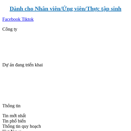
Dành cho Nhân viên/Ứng viên/Thực tập sinh
Facebook
Tiktok
Công ty
Giới thiệu
Dự án
Tin tức
Tuyển dụng
Dự án đang triển khai
SUN VŨNG TÀU – TPILAND
The Maris Vũng Tàu
BLANCA CITY VŨNG TÀU – TPILAND
Casa Villa Townhouse – Blanca City Vũng Tàu
THANH PHÚ CENTRE POINT – CSBH & ƯU ĐÃI
Thông tin
Tin mới nhất
Tin phổ biến
Thông tin quy hoạch