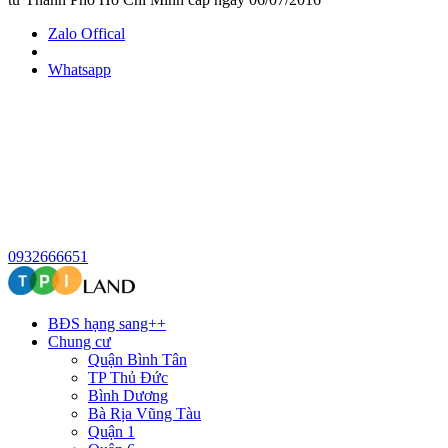
Zalo Offical
Whatsapp
0932666651
BĐS hạng sang++
Chung cư
Quận Bình Tân
TP Thủ Đức
Bình Dương
Bà Rịa Vũng Tàu
Quận 1