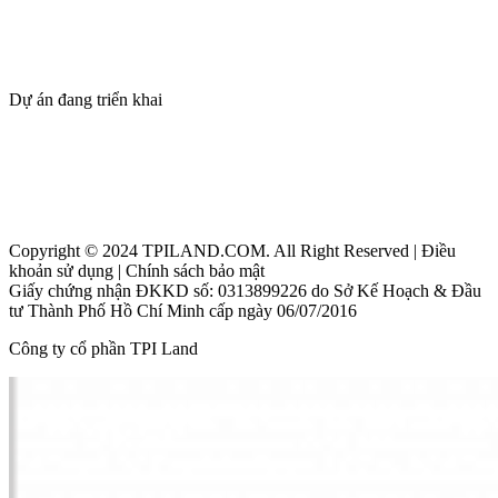
Giới thiệu
Dự án
Tin tức
Tuyển dụng
Dự án đang triển khai
Thanh Phú Centre Point
Maia Resort Hồ Tràm
Beacon Blanca City Vũng Tàu
Copyright © 2024 TPILAND.COM. All Right Reserved | Điều
khoản sử dụng | Chính sách bảo mật
Giấy chứng nhận ĐKKD số: 0313899226 do Sở Kế Hoạch & Đầu
tư Thành Phố Hồ Chí Minh cấp ngày 06/07/2016
Công ty cổ phần TPI Land