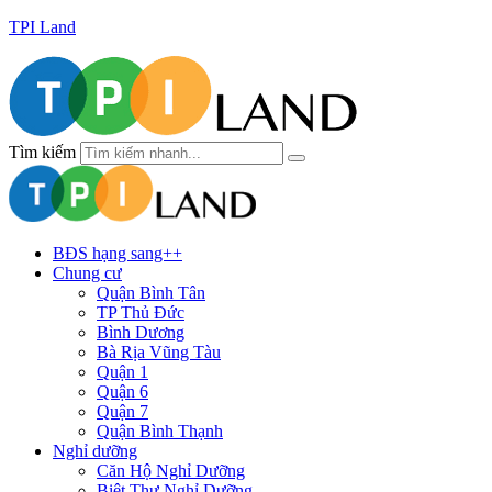
TPI Land
Tìm kiếm
BĐS hạng sang++
Chung cư
Quận Bình Tân
TP Thủ Đức
Bình Dương
Bà Rịa Vũng Tàu
Quận 1
Quận 6
Quận 7
Quận Bình Thạnh
Nghỉ dưỡng
Căn Hộ Nghỉ Dưỡng
Biệt Thự Nghỉ Dưỡng