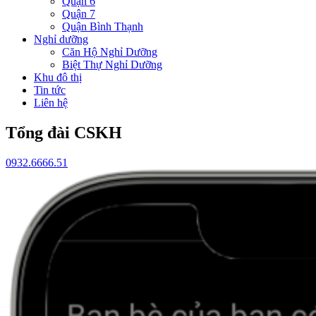
Quận 6
Quận 7
Quận Bình Thạnh
Nghỉ dưỡng
Căn Hộ Nghỉ Dưỡng
Biệt Thự Nghỉ Dưỡng
Khu đô thị
Tin tức
Liên hệ
Tổng đài CSKH
0932.6666.51