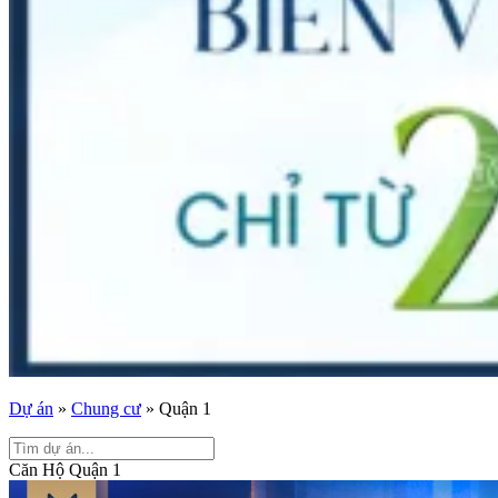
Dự án
»
Chung cư
»
Quận 1
Căn Hộ Quận 1