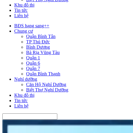
Khu đô thị
Tin tức
Liên hệ
BĐS hạng sang++
Chung cư
Quận Bình Tân
TP Thủ Đức
Bình Dương
Bà Rịa Vũng Tàu
Quận 1
Quận 6
Quận 7
Quận Bình Thạnh
Nghỉ dưỡng
Căn Hộ Nghỉ Dưỡng
Biệt Thự Nghỉ Dưỡng
Khu đô thị
Tin tức
Liên hệ