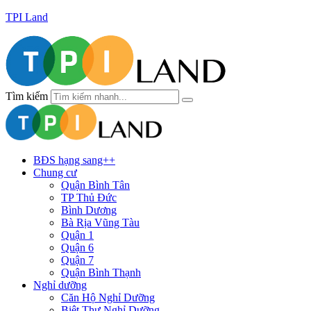
TPI Land
Tìm kiếm
BĐS hạng sang++
Chung cư
Quận Bình Tân
TP Thủ Đức
Bình Dương
Bà Rịa Vũng Tàu
Quận 1
Quận 6
Quận 7
Quận Bình Thạnh
Nghỉ dưỡng
Căn Hộ Nghỉ Dưỡng
Biệt Thự Nghỉ Dưỡng