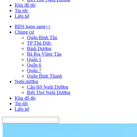
Khu đô thị
Tin tức
Liên hệ
BĐS hạng sang++
Chung cư
Quận Bình Tân
TP Thủ Đức
Bình Dương
Bà Rịa Vũng Tàu
Quận 1
Quận 6
Quận 7
Quận Bình Thạnh
Nghỉ dưỡng
Căn Hộ Nghỉ Dưỡng
Biệt Thự Nghỉ Dưỡng
Khu đô thị
Tin tức
Liên hệ