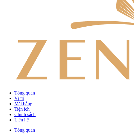
Tổng quan
Vị trí
Mặt bằng
Tiện ích
Chính sách
Liên hệ
Tổng quan