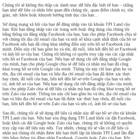
Chúng tôi sẽ không thu thập các danh mục dữ liệu đặc biệt từ bạn – chẳng
hạn như dữ liệu cá nhân liên quan đến chủng tộc, quan điểm chính trị, tôn
giáo, sức khỏe hoặc khuynh hướng tình dục của bạn…
Sử dụng mạng xã hội của bạn để đăng nhập vào tài khoản TPI Land của
bạn: Khi bạn đăng nhập vào các trang web hoặc ứng dụng của chúng tôi
bằng thông tin đăng nhập Facebook của bạn, bạn cho phép Facebook chia sẻ
với chúng tôi địa chỉ email của bạn và một số khía cạnh nhất định của hồ sơ
Facebook nếu bạn đã công khai những điều này trên hồ sơ Facebook của
mình. Điều này chỉ bao gồm họ và tên, độ tuổi, liên kết đến hồ sơ Facebook
và ảnh hồ sơ của bạn. Chúng tôi không có quyền truy cập vào các cập nhật
trên hồ sơ Facebook của bạn. Nếu bạn sử dụng chi tiết đăng nhập Google
của mình, bạn cho phép Google chia sẻ dữ liệu cá nhân mà bạn đã công
khai trong hồ sơ trên Google của mình. Thông tin này chỉ bao gồm họ và
tên, địa chỉ email của bạn và liệu địa chỉ email của bạn đã được xác thực
hay chưa, độ tuổi của bạn, liên kết đến hồ sơ trên Google của bạn và nếu
có, ảnh hồ sơ của bạn. Nếu bạn sử dụng chi tiết đăng nhập Zalo của mình,
bạn cho phép Zalo chia sẻ dữ liệu cá nhân mà bạn đã công khai trong hồ sơ
trên Zalo của mình. Thông tin này chỉ bao gồm họ và tên, địa chỉ email của
bạn và liệu địa chỉ email của bạn đã được xác thực hay chưa, độ tuổi của
bạn, liên kết đến hồ sơ trên Zalo của bạn và nếu có, ảnh hồ sơ của bạn.
Sau đó, chúng tôi sẽ sử dụng dữ liệu cá nhân này để tạo hồ sơ cho tài khoản
TPI Land của bạn. Nếu bạn xóa ứng dụng TPI Land khỏi cài đặt Facebook,
hoặc khỏi cài đặt Google hoặc Zalo của bạn, chúng tôi sẽ không có quyền
truy cập vào dữ liệu này nữa. Tuy nhiên, chúng tôi sẽ vẫn có dữ liệu cá
nhân mà chúng tôi nhận được khi bạn thiết lập tài khoản TPI Land lần đầu
tiên bằng thông tin đăng nhập Facebook, Google hoặc Zalo của bạn. Khi