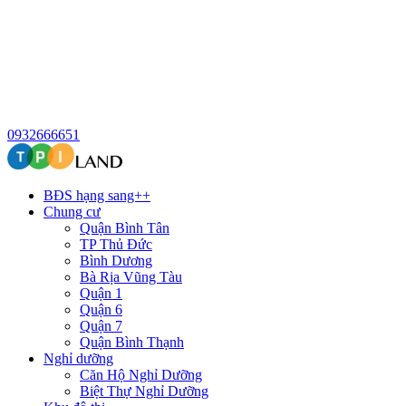
0932666651
BĐS hạng sang++
Chung cư
Quận Bình Tân
TP Thủ Đức
Bình Dương
Bà Rịa Vũng Tàu
Quận 1
Quận 6
Quận 7
Quận Bình Thạnh
Nghỉ dưỡng
Căn Hộ Nghỉ Dưỡng
Biệt Thự Nghỉ Dưỡng