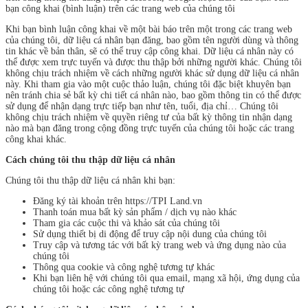
bạn công khai (bình luận) trên các trang web của chúng tôi
Khi bạn bình luận công khai về một bài báo trên một trong các trang web
của chúng tôi, dữ liệu cá nhân bạn đăng, bao gồm tên người dùng và thông
tin khác về bản thân, sẽ có thể truy cập công khai. Dữ liệu cá nhân này có
thể được xem trực tuyến và được thu thập bởi những người khác. Chúng tôi
không chịu trách nhiệm về cách những người khác sử dụng dữ liệu cá nhân
này. Khi tham gia vào một cuộc thảo luận, chúng tôi đặc biệt khuyên bạn
nên tránh chia sẻ bất kỳ chi tiết cá nhân nào, bao gồm thông tin có thể được
sử dụng để nhận dạng trực tiếp bạn như tên, tuổi, địa chỉ… Chúng tôi
không chịu trách nhiệm về quyền riêng tư của bất kỳ thông tin nhận dạng
nào mà bạn đăng trong cộng đồng trực tuyến của chúng tôi hoặc các trang
công khai khác.
Cách chúng tôi thu thập dữ liệu cá nhân
Chúng tôi thu thập dữ liệu cá nhân khi bạn:
Đăng ký tài khoản trên https://TPI Land.vn
Thanh toán mua bất kỳ sản phẩm / dịch vụ nào khác
Tham gia các cuộc thi và khảo sát của chúng tôi
Sử dụng thiết bị di động để truy cập nội dung của chúng tôi
Truy cập và tương tác với bất kỳ trang web và ứng dụng nào của
chúng tôi
Thông qua cookie và công nghệ tương tự khác
Khi bạn liên hệ với chúng tôi qua email, mạng xã hội, ứng dụng của
chúng tôi hoặc các công nghệ tương tự