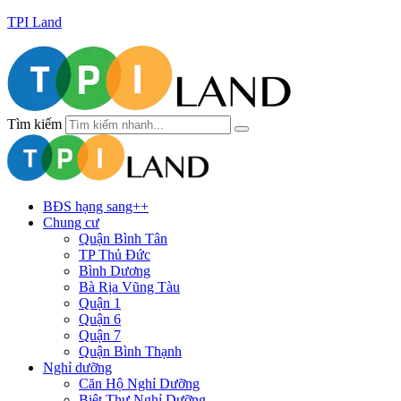
TPI Land
Tìm kiếm
BĐS hạng sang++
Chung cư
Quận Bình Tân
TP Thủ Đức
Bình Dương
Bà Rịa Vũng Tàu
Quận 1
Quận 6
Quận 7
Quận Bình Thạnh
Nghỉ dưỡng
Căn Hộ Nghỉ Dưỡng
Biệt Thự Nghỉ Dưỡng