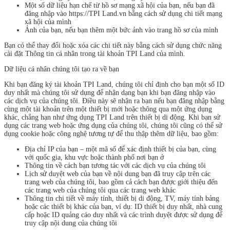
Một số dữ liệu hạn chế từ hồ sơ mạng xã hội của bạn, nếu bạn đã
đăng nhập vào https://TPI Land.vn bằng cách sử dụng chi tiết mạng
xã hội của mình
Ảnh của bạn, nếu bạn thêm một bức ảnh vào trang hồ sơ của mình
Bạn có thể thay đổi hoặc xóa các chi tiết này bằng cách sử dụng chức năng
cài đặt Thông tin cá nhân trong tài khoản TPI Land của mình.
Dữ liệu cá nhân chúng tôi tạo ra về bạn
Khi bạn đăng ký tài khoản TPI Land, chúng tôi chỉ định cho bạn một số ID
duy nhất mà chúng tôi sử dụng để nhận dạng bạn khi bạn đăng nhập vào
các dịch vụ của chúng tôi. Điều này sẽ nhận ra bạn nếu bạn đăng nhập bằng
cùng một tài khoản trên một thiết bị mới hoặc thông qua một ứng dụng
khác, chẳng hạn như ứng dụng TPI Land trên thiết bị di động. Khi bạn sử
dụng các trang web hoặc ứng dụng của chúng tôi, chúng tôi cũng có thể sử
dụng cookie hoặc công nghệ tương tự để thu thập thêm dữ liệu, bao gồm:
Địa chỉ IP của bạn – một mã số để xác định thiết bị của bạn, cùng
với quốc gia, khu vực hoặc thành phố nơi bạn ở
Thông tin về cách bạn tương tác với các dịch vụ của chúng tôi
Lịch sử duyệt web của bạn về nội dung bạn đã truy cập trên các
trang web của chúng tôi, bao gồm cả cách bạn được giới thiệu đến
các trang web của chúng tôi qua các trang web khác
Thông tin chi tiết về máy tính, thiết bị di động, TV, máy tính bảng
hoặc các thiết bị khác của bạn, ví dụ: ID thiết bị duy nhất, nhà cung
cấp hoặc ID quảng cáo duy nhất và các trình duyệt được sử dụng để
truy cập nội dung của chúng tôi