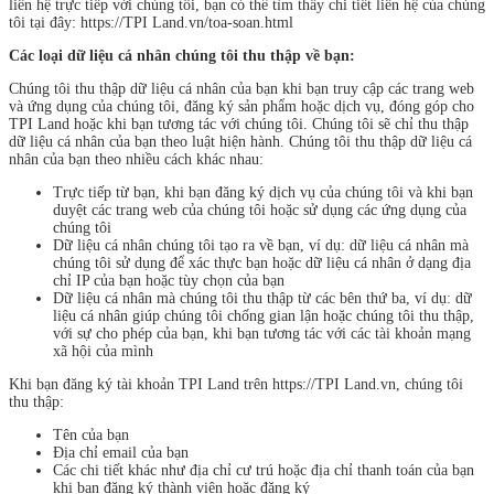
liên hệ trực tiếp với chúng tôi, bạn có thể tìm thấy chi tiết liên hệ của chúng
tôi tại đây: https://TPI Land.vn/toa-soan.html
Các loại dữ liệu cá nhân chúng tôi thu thập về bạn:
Chúng tôi thu thập dữ liệu cá nhân của bạn khi bạn truy cập các trang web
và ứng dụng của chúng tôi, đăng ký sản phẩm hoặc dịch vụ, đóng góp cho
TPI Land hoặc khi bạn tương tác với chúng tôi. Chúng tôi sẽ chỉ thu thập
dữ liệu cá nhân của bạn theo luật hiện hành. Chúng tôi thu thập dữ liệu cá
nhân của bạn theo nhiều cách khác nhau:
Trực tiếp từ bạn, khi bạn đăng ký dịch vụ của chúng tôi và khi bạn
duyệt các trang web của chúng tôi hoặc sử dụng các ứng dụng của
chúng tôi
Dữ liệu cá nhân chúng tôi tạo ra về bạn, ví dụ: dữ liệu cá nhân mà
chúng tôi sử dụng để xác thực bạn hoặc dữ liệu cá nhân ở dạng địa
chỉ IP của bạn hoặc tùy chọn của bạn
Dữ liệu cá nhân mà chúng tôi thu thập từ các bên thứ ba, ví dụ: dữ
liệu cá nhân giúp chúng tôi chống gian lận hoặc chúng tôi thu thập,
với sự cho phép của bạn, khi bạn tương tác với các tài khoản mạng
xã hội của mình
Khi bạn đăng ký tài khoản TPI Land trên https://TPI Land.vn, chúng tôi
thu thập:
Tên của bạn
Địa chỉ email của bạn
Các chi tiết khác như địa chỉ cư trú hoặc địa chỉ thanh toán của bạn
khi bạn đăng ký thành viên hoặc đăng ký