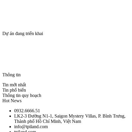
Giới thiệu
Dự án
Tin tức
Tuyển dụng
Dự án đang triển khai
SUN VŨNG TÀU – TPILAND
The Maris Vũng Tàu
BLANCA CITY VŨNG TÀU – TPILAND
Casa Villa Townhouse – Blanca City Vũng Tàu
THANH PHÚ CENTRE POINT – CSBH & ƯU ĐÃI
Thông tin
Tin mới nhất
Tin phổ biến
Thông tin quy hoạch
Hot News
0932.6666.51
LK2-3 Đường N1-1, Saigon Mystery Villas, P. Bình Trưng,
Thành phố Hồ Chí Minh, Việt Nam
info@tpiland.com
tpiland.com