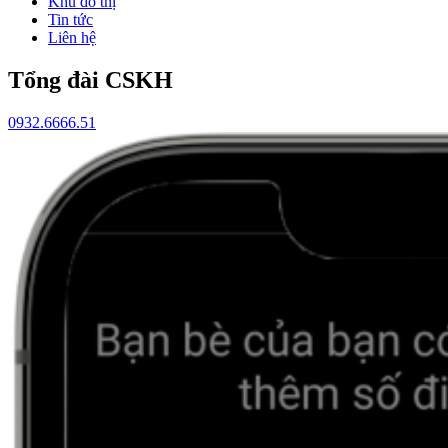
Khu đô thị
Tin tức
Liên hệ
Tổng đài CSKH
0932.6666.51