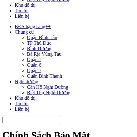
Khu đô thị
Tin tức
Liên hệ
BĐS hạng sang++
Chung cư
Quận Bình Tân
TP Thủ Đức
Bình Dương
Bà Rịa Vũng Tàu
Quận 1
Quận 6
Quận 7
Quận Bình Thạnh
Nghỉ dưỡng
Căn Hộ Nghỉ Dưỡng
Biệt Thự Nghỉ Dưỡng
Khu đô thị
Tin tức
Liên hệ
Chính Sách Bảo Mật