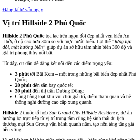
Đăng kí tư vấn ngay
Vị trí Hillside 2 Phú Quốc
Hillside 2 Phú Quốc
tọa lạc trên ngọn đồi đẹp nhất ven biển An
Thới, ở độ cao hơn 30m so với mực nước biển. Lợi thế
“lưng tựa
đồi, mặt hướng biển”
giúp dự án sở hữu tầm nhìn biển 360 độ và
giá trị phong thủy nổi bật.
Từ đây, cư dân dễ dàng kết nối đến các điểm trọng yếu:
3 phút
tới Bãi Kem – một trong những bãi biển đẹp nhất Phú
Quốc;
20 phút
đến sân bay quốc tế;
30 phút
đến thị trấn Dương Đông;
Cùng hàng loạt khu vui chơi giải trí, điểm tham quan và hệ
thống nghỉ dưỡng cao cấp xung quanh.
Hillside 2
thuộc tổ hợp
Sun Grand City Hillside Residence,
dự án
hưởng lợi trực tiếp từ vị trí trung tâm cùng hệ sinh thái du lịch –
thương mại Sun Group vận hành quanh năm, tạo nền tảng tăng giá
bền vững.