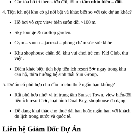
Các tòa bố trí theo sườn đồi, tối ưu
tầm nhìn biển – đồi.
4. Tiện ích nội khu có gì nổi bật và khác biệt so với các dự án khác?
Hồ bơi vô cực view biển sườn đồi >100 m.
Sky lounge & rooftop garden.
Gym – sauna – jacuzzi – phòng chăm sóc sức khỏe.
Khu shophouse chân đế, khu vui chơi trẻ em, Kid Club, thư
viện.
Điểm khác biệt: tích hợp tiện ích resort 5★ ngay trong khu
căn hộ, thừa hưởng hệ sinh thái Sun Group.
5. Dự án có phù hợp cho đầu tư cho thuê ngắn hạn không?
Rất phù hợp nhờ: vị trí trung tâm Sunset Town, view biển/đồi,
tiện ích resort 5★, loại hình Dual Key, shophouse đa dạng.
Dễ dàng khai thác cho thuê dài hạn hoặc ngắn hạn với khách
du lịch trong nước và quốc tế.
Liên hệ Giám Đốc Dự Án