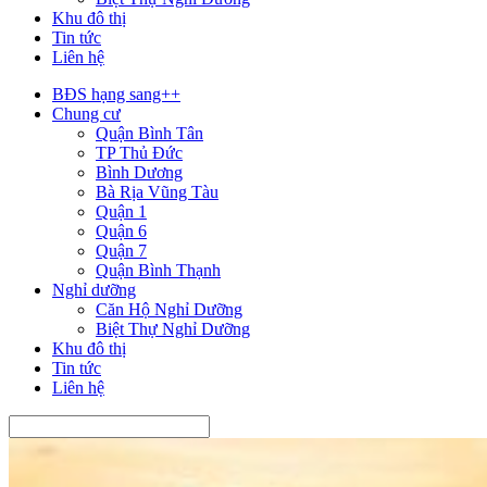
Khu đô thị
Tin tức
Liên hệ
BĐS hạng sang++
Chung cư
Quận Bình Tân
TP Thủ Đức
Bình Dương
Bà Rịa Vũng Tàu
Quận 1
Quận 6
Quận 7
Quận Bình Thạnh
Nghỉ dưỡng
Căn Hộ Nghỉ Dưỡng
Biệt Thự Nghỉ Dưỡng
Khu đô thị
Tin tức
Liên hệ