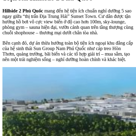
Hillside 2 Phú Quốc
mang đến hệ tiện ích chuẩn nghỉ dưỡng 5 sao
ngay giữa “thị trấn Địa Trung Hải” Sunset Town. Cư dân được tận
hưởng hồ bơi vô cực view biển ở độ cao hơn 100m, sky-lounge,
phòng gym – sauna hiện đại, vườn cảnh quan trên tầng thượng cùng
chuỗi shophouse – thương mại dưới chân tòa nhà.
Bên cạnh đó, dự án thừa hưởng toàn bộ tiện ích ngoại khu đẳng cấp
của hệ sinh thái Sun Group Nam Phú Quốc như cáp treo Hòn
Thơm, quảng trường, bãi biển và các tổ hợp giải trí – mua sắm, tạo
nên một trải nghiệm sống – nghỉ dưỡng hoàn chỉnh và khác biệt.