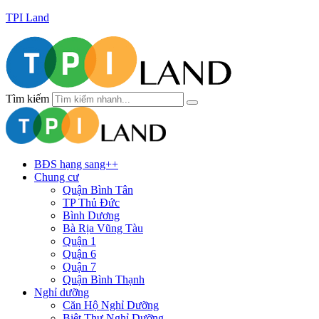
TPI Land
Tìm kiếm
BĐS hạng sang++
Chung cư
Quận Bình Tân
TP Thủ Đức
Bình Dương
Bà Rịa Vũng Tàu
Quận 1
Quận 6
Quận 7
Quận Bình Thạnh
Nghỉ dưỡng
Căn Hộ Nghỉ Dưỡng
Biệt Thự Nghỉ Dưỡng