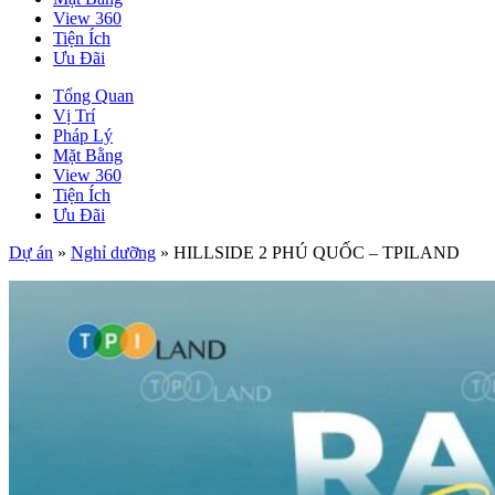
View 360
Tiện Ích
Ưu Đãi
Tổng Quan
Vị Trí
Pháp Lý
Mặt Bằng
View 360
Tiện Ích
Ưu Đãi
Dự án
»
Nghỉ dưỡng
»
HILLSIDE 2 PHÚ QUỐC – TPILAND