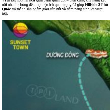
Vị trí kết hợp hài hòa giữa cảnh quan đồi – biển cùng khả năng kết
nối nhanh chóng đến mọi tiện ích quan trọng đã giúp
Hillside 2 Phú
Quốc
trở thành sản phẩm giàu sức hút và tiềm năng sinh lời vượt
trội.