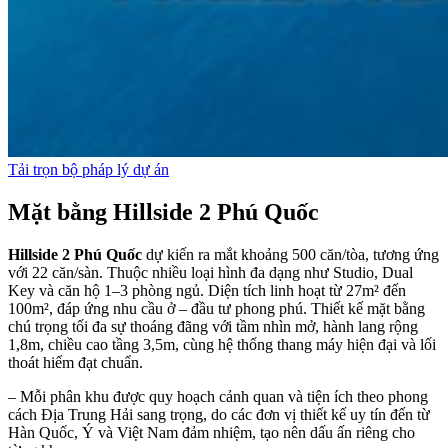
Tải trọn bộ pháp lý dự án
Mặt bằng Hillside 2 Phú Quốc
Hillside 2 Phú Quốc
dự kiến ra mắt khoảng 500 căn/tòa, tương ứng
với 22 căn/sàn. Thuộc nhiều loại hình đa dạng như Studio, Dual
Key và căn hộ 1–3 phòng ngủ. Diện tích linh hoạt từ 27m² đến
100m², đáp ứng nhu cầu ở – đầu tư phong phú. Thiết kế mặt bằng
chú trọng tối đa sự thoáng đãng với tầm nhìn mở, hành lang rộng
1,8m, chiều cao tầng 3,5m, cùng hệ thống thang máy hiện đại và lối
thoát hiểm đạt chuẩn.
– Mỗi phân khu được quy hoạch cảnh quan và tiện ích theo phong
cách Địa Trung Hải sang trọng, do các đơn vị thiết kế uy tín đến từ
Hàn Quốc, Ý và Việt Nam đảm nhiệm, tạo nên dấu ấn riêng cho