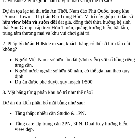
1. Hillside 2 Phú Quốc nằm ở vị trí nào và lợi thế ra sao?
Dự án tọa lạc tại thị trấn An Thới, Nam đảo Phú Quốc, trong khu
“Sunset Town – Thị trấn Địa Trung Hải”. Vị trí này giúp cư dân sở
hữu
view biển và sườn đồi
đắt giá, đồng thời thừa hưởng hệ sinh
thái Sun Group: cáp treo Hòn Thơm, quảng trường biển, bãi tắm,
trung tâm thương mại và khu vui chơi giải trí.
2. Pháp lý dự án Hillside ra sao, khách hàng có thể sở hữu lâu dài
không?
Người Việt Nam: sở hữu lâu dài (vĩnh viễn) với sổ hồng riêng
từng căn.
Người nước ngoài: sở hữu 50 năm, có thể gia hạn theo quy
định.
Dự án được phê duyệt quy hoạch 1/500
3. Mặt bằng từng phân khu bố trí như thế nào?
Dự án dự kiến phân bổ mặt bằng như sau:
Tầng thấp: nhiều căn Studio & 1PN.
Tầng cao: tập trung căn 2PN, 3PN, Dual Key hướng biển,
view đẹp.