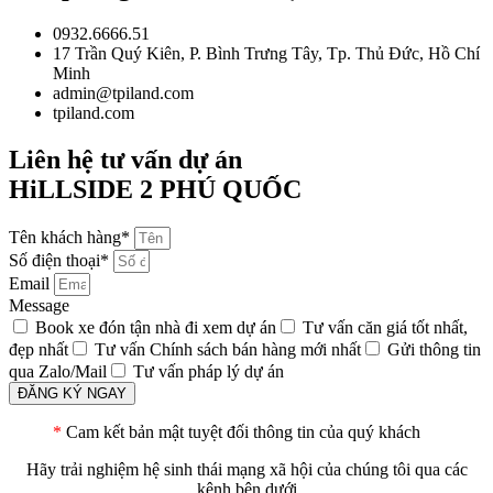
0932.6666.51
17 Trần Quý Kiên, P. Bình Trưng Tây, Tp. Thủ Đức, Hồ Chí
Minh
admin@tpiland.com
tpiland.com
Liên hệ tư vấn dự án
HiLLSIDE 2 PHÚ QUỐC
Tên khách hàng*
Số điện thoại*
Email
Message
Book xe đón tận nhà đi xem dự án
Tư vấn căn giá tốt nhất,
đẹp nhất
Tư vấn Chính sách bán hàng mới nhất
Gửi thông tin
qua Zalo/Mail
Tư vấn pháp lý dự án
ĐĂNG KÝ NGAY
*
Cam kết bản mật tuyệt đối thông tin của quý khách
Hãy trải nghiệm hệ sinh thái mạng xã hội của chúng tôi qua các
kênh bên dưới