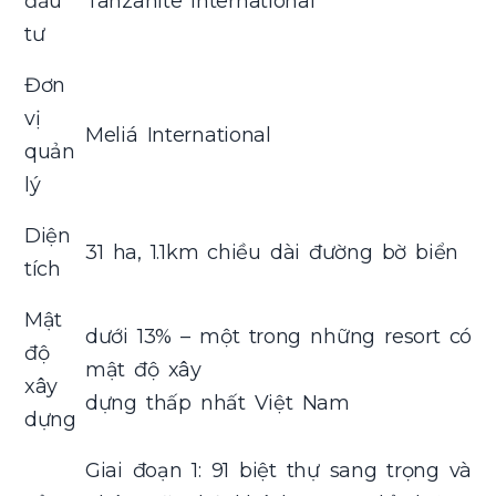
đầu
Tanzanite International
tư
Đơn
vị
Meliá International
quản
lý
Diện
31 ha, 1.1km chiều dài đường bờ biển
tích
Mật
dưới 13% – một trong những resort có
độ
mật độ xây
xây
dựng thấp nhất Việt Nam
dựng
Giai đoạn 1: 91 biệt thự sang trọng và