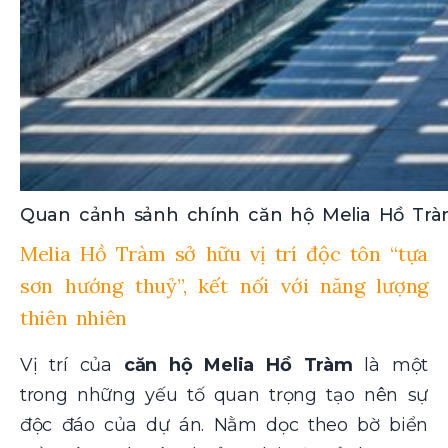
Quan cảnh sảnh chính căn hộ Melia Hồ Tràm
Melia Hồ Tràm sở hữu vị trí độc tôn “tựa
sơn hướng thuỷ”, kết nối với năng lượng
thiên nhiên
Vị trí của
căn hộ Melia Hồ Tràm
là một
trong những yếu tố quan trọng tạo nên sự
độc đáo của dự án. Nằm dọc theo bờ biển