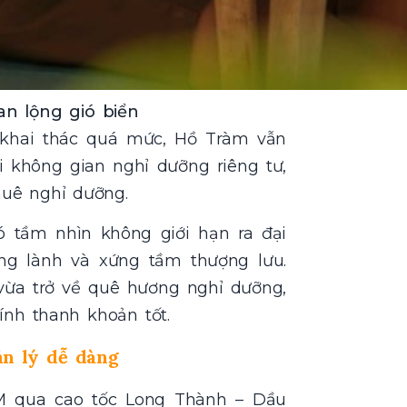
n lộng gió biển
 khai thác quá mức, Hồ Tràm vẫn
i không gian nghỉ dưỡng riêng tư,
huê nghỉ dưỡng.
có tầm nhìn không giới hạn ra đại
ong lành và xứng tầm thượng lưu.
ể vừa trở về quê hương nghỉ dưỡng,
tính thanh khoản tốt.
ản lý dễ dàng
M qua cao tốc Long Thành – Dầu