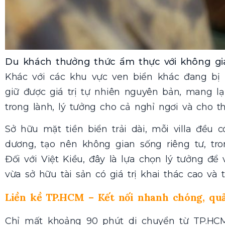
Du khách thưởng thức ẩm thực với không gia
Khác với các khu vực ven biển khác đang bị
giữ được giá trị tự nhiên nguyên bản, mang lạ
trong lành, lý tưởng cho cả nghỉ ngơi và cho t
Sở hữu mặt tiền biển trải dài, mỗi villa đều 
dương, tạo nên không gian sống riêng tư, tr
Đối với Việt Kiều, đây là lựa chọn lý tưởng đ
vừa sở hữu tài sản có giá trị khai thác cao và 
Liền kề TP.HCM – Kết nối nhanh chóng, qu
Chỉ mất khoảng 90 phút di chuyển từ TP.HC