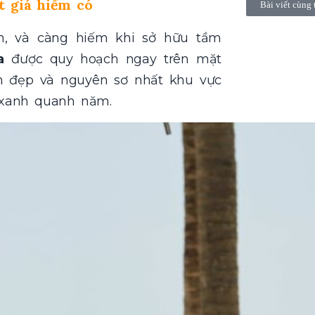
t giá hiếm có
Bài viết cùng 
n, và càng hiếm khi sở hữu tầm
a
được quy hoạch ngay trên mặt
n đẹp và nguyên sơ nhất khu vực
n xanh quanh năm.