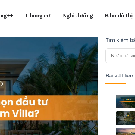
ang++
Chung cư
Nghỉ dưỡng
Khu đô thị
Tìm kiếm bà
Bài viết liê