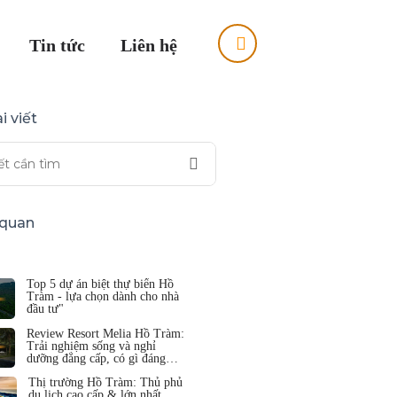
Tin tức
Liên hệ
i viết
n quan
Top 5 dự án biệt thự biển Hồ
Tràm - lựa chọn dành cho nhà
đầu tư"
Review Resort Melia Hồ Tràm:
Trải nghiệm sống và nghỉ
dưỡng đẳng cấp, có gì đáng
tiền?
Thị trường Hồ Tràm: Thủ phủ
du lịch cao cấp & lớn nhất