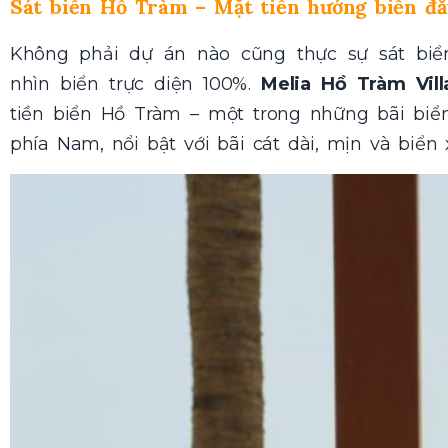
Sát biển Hồ Tràm – Mặt tiền hướng biển đắ
Không phải dự án nào cũng thực sự sát biể
nhìn biển trực diện 100%.
Melia Hồ Tràm Vill
tiền biển Hồ Tràm – một trong những bãi biể
phía Nam, nổi bật với bãi cát dài, mịn và biể