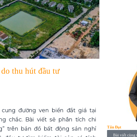
do thu hút đầu tư
cung đường ven biển đắt giá tại
g chắc. Bài viết sẽ phân tích chi
Tấn Đạt
óng” trên bản đồ bất động sản nghỉ
Bài viết cùng 