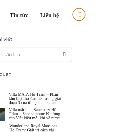
Tin tức
Liên hệ
i viết
n quan
Villa MAIA Hồ Tràm – Phân
khu biệt thự đầu tiên trong giai
đoạn 3 của tổ hợp The Grand
Hồ Tràm
Villa mặt biển Sanctuary Hồ
Tràm – Second home lý tưởng
cho Việt kiều mỗi khi về nước
Wonderland Royal Mansions
Ho Tram: Giải trí cách vài