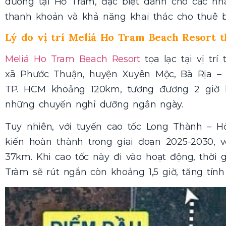
dưỡng tại Hồ Tràm, đặc biệt dành cho các nhà
thanh khoản và khả năng khai thác cho thuê 
Lý do vị trí Meliá Ho Tram Beach Resort t
Meliá Ho Tram Beach Resort
tọa lạc tại vị tr
xã Phước Thuận, huyện Xuyên Mộc, Bà Rịa – 
TP. HCM khoảng 120km, tương đương 2 giờ l
những chuyến nghỉ dưỡng ngắn ngày.
Tuy nhiên, với tuyến cao tốc Long Thành – 
kiến hoàn thành trong giai đoạn 2025-2030, v
37km. Khi cao tốc này đi vào hoạt động, thời
Tràm sẽ rút ngắn còn khoảng 1,5 giờ, tăng tính 