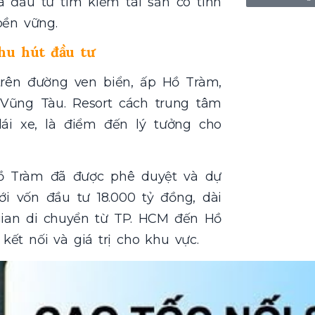
 đầu tư tìm kiếm tài sản có tính
bền vững.
hu hút đầu tư
í trên đường ven biển, ấp Hồ Tràm,
Vũng Tàu. Resort cách trung tâm
ái xe, là điểm đến lý tưởng cho
Hồ Tràm đã được phê duyệt và dự
ới vốn đầu tư 18.000 tỷ đồng, dài
 gian di chuyển từ TP. HCM đến Hồ
kết nối và giá trị cho khu vực.