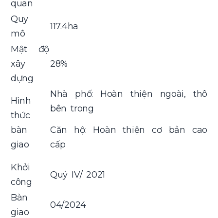
quan
Quy
117.4ha
mô
Mật độ
xây
28%
dựng
Nhà phố: Hoàn thiện ngoài, thô
Hình
bên trong
thức
bàn
Căn hộ: Hoàn thiện cơ bản cao
giao
cấp
Khởi
Quý IV/ 2021
công
Bàn
04/2024
giao