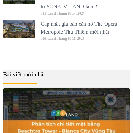
tư SONKIM LAND là ai?
TPI Land
Tháng 10 14, 2024
Cập nhật giá bán căn hộ The Opera
Metropole Thủ Thiêm mới nhất
TPI Land
Tháng 10 11, 2024
Bài viết mới nhất
B