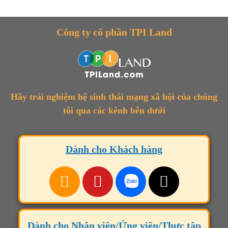
Công ty cổ phần TPI Land
Hãy trải nghiệm hệ sinh thái mạng xã hội của chúng
tôi qua các kênh bên dưới
Dành cho Khách hàng
Dành cho Nhân viên/Ứng viên/Thực tập