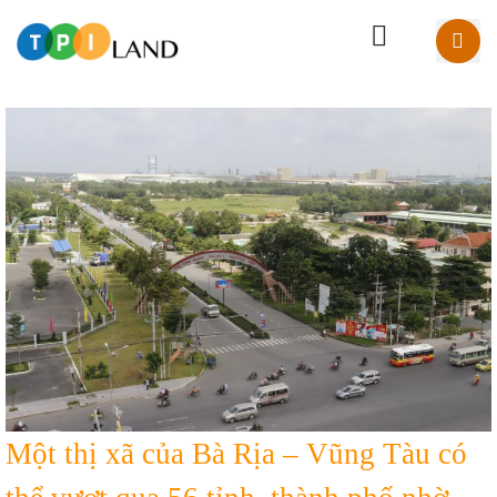
Một thị xã của Bà Rịa – Vũng Tàu có