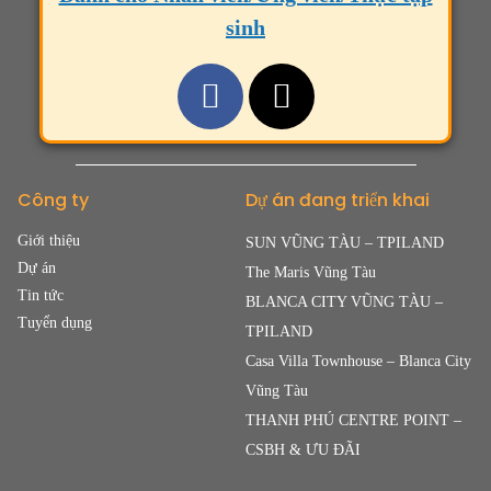
sinh
Công ty
Dự án đang triển khai
Giới thiệu
SUN VŨNG TÀU – TPILAND
Dự án
The Maris Vũng Tàu
Tin tức
BLANCA CITY VŨNG TÀU –
Tuyển dụng
TPILAND
Casa Villa Townhouse – Blanca City
Vũng Tàu
THANH PHÚ CENTRE POINT –
CSBH & ƯU ĐÃI