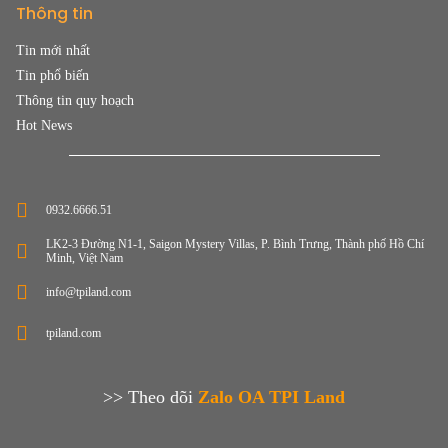
Thông tin
Tin mới nhất
Tin phổ biến
Thông tin quy hoạch
Hot News
0932.6666.51
LK2-3 Đường N1-1, Saigon Mystery Villas, P. Bình Trưng, Thành phố Hồ Chí
Minh, Việt Nam
info@tpiland.com
tpiland.com
>> Theo dõi
Zalo OA TPI Land