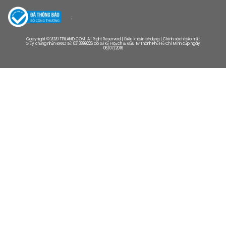
Copyright © 2020 TPILAND.COM. All Right Reserved | Điều khoản sử dụng | Chính sách bảo mật
Giấy chứng nhận ĐKKD số: 0313899226 do Sở Kế Hoạch & Đầu tư Thành Phố Hồ Chí Minh cấp ngày
06/07/2016