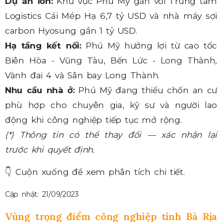
Dự án lớn:
Khu vực Phú Mỹ gắn với Trung tâm
Logistics Cái Mép Hạ 6,7 tỷ USD và nhà máy sợi
carbon Hyosung gần 1 tỷ USD.
Hạ tầng kết nối:
Phú Mỹ hưởng lợi từ cao tốc
Biên Hòa - Vũng Tàu, Bến Lức - Long Thành,
Vành đai 4 và Sân bay Long Thành.
Nhu cầu nhà ở:
Phú Mỹ đang thiếu chốn an cư
phù hợp cho chuyên gia, kỹ sư và người lao
động khi công nghiệp tiếp tục mở rộng.
(*) Thông tin có thể thay đổi — xác nhận lại
trước khi quyết định.
👇
Cuộn xuống để xem phân tích chi tiết.
Cập nhật: 21/09/2023
Vùng trọng điểm công nghiệp tỉnh Bà Rịa