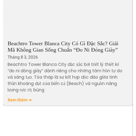
Beachtro Tower Blanca City Có Gì Đặc Sắc? Giải
Mã Không Gian Sống Chuẩn “Đo Ni Đóng Giày”
Tháng 8 3, 2026
Beachtro Tower Blanca City đặc sắc bởi triết lý thiết kế
“đo ni đóng giày” dành riêng cho những tâm hồn tự do
và sáng tạo. Tòa tháp là sự kết hợp độc đáo giữa tinh
thần khoáng đạt của biển cả (Beach) và nguồn năng
lượng rực rỡ, bùng
Xem thêm ➔