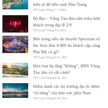
biển tỷ đô bên vịnh Nha Trang
TPI Land
Tháng 5 7, 2024
Bà Rịa – Vũng Tàu đón nửa triệu lượt
khách trong dịp lễ 2/9
TPI Land
Tháng 9 6, 2023
Bên trong siêu du thuyền Spectrum of
the Seas đưa 4.000 du khách cập cảng
Phú Mỹ có gì?
TPI Land
Tháng 8 25, 2023
Đón loạt hạ tầng “khủng”, BĐS Vũng
Tàu liệu có cất cánh?
TPI Land
Tháng 8 24, 2023
Điểm danh các thị trường địa ốc được
“rã băng” của khu vực phía Nam
TPI Land
Tháng 8 18, 2023