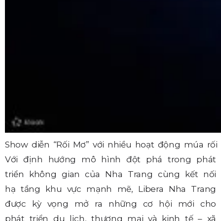
Show diễn “Rối Mơ” với nhiều hoạt động múa rối
Với định hướng mô hình đột phá trong phát
triển không gian của Nha Trang cùng kết nối
hạ tầng khu vực mạnh mẽ, Libera Nha Trang
được kỳ vọng mở ra những cơ hội mới cho
phát triển du lịch, thương mại và kinh tế – xã