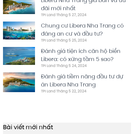
Libera Nha Trang giá bán và ưu
đãi mới nhất
TPI Land
Tháng 5 27, 2024
Chung cư Libera Nha Trang có
đáng an cư và đầu tư?
TPI Land
Tháng 5 25, 2024
Đánh giá tiện ích căn hộ biển
Libera: có xứng tầm 5 sao?
TPI Land
Tháng 5 24, 2024
Đánh giá tiềm năng đầu tư dự
án Libera Nha Trang
TPI Land
Tháng 5 22, 2024
Bài viết mới nhất
B