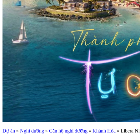
Dự án
»
Nghỉ dưỡng
»
Căn hộ nghỉ dưỡng
»
Khánh Hòa
»
Libera N