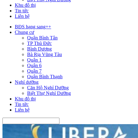
Khu đô thị
Tin tức
Liên hệ
BĐS hạng sang++
Chung cư
Quận Bình Tân
TP Thủ Đức
Bình Dương
Bà Rịa Vũng Tàu
Quận 1
Quận 6
Quận 7
Quận Bình Thạnh
Nghỉ dưỡng
Căn Hộ Nghỉ Dưỡng
Biệt Thự Nghỉ Dưỡng
Khu đô thị
Tin tức
Liên hệ