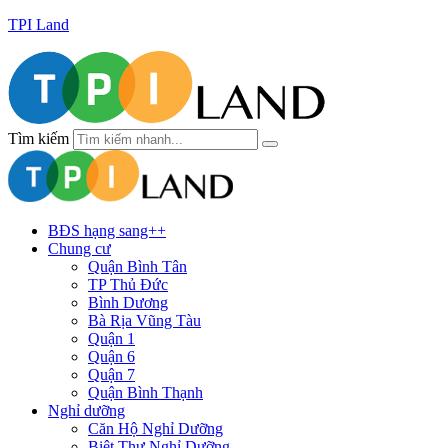
TPI Land
Tìm kiếm
BĐS hạng sang++
Chung cư
Quận Bình Tân
TP Thủ Đức
Bình Dương
Bà Rịa Vũng Tàu
Quận 1
Quận 6
Quận 7
Quận Bình Thạnh
Nghỉ dưỡng
Căn Hộ Nghỉ Dưỡng
Biệt Thự Nghỉ Dưỡng