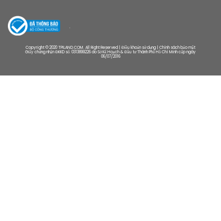
Copyright © 2020 TPILAND.COM. All Right Reserved | Điều khoản sử dụng | Chính sách bảo mật
Giấy chứng nhận ĐKKD số: 0313899226 do Sở Kế Hoạch & Đầu tư Thành Phố Hồ Chí Minh cấp ngày
06/07/2016