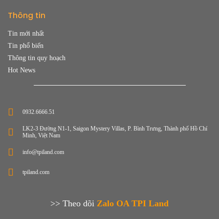
Thông tin
Tin mới nhất
Tin phổ biến
Thông tin quy hoạch
Hot News
0932.6666.51
LK2-3 Đường N1-1, Saigon Mystery Villas, P. Bình Trưng, Thành phố Hồ Chí
Minh, Việt Nam
info@tpiland.com
tpiland.com
>> Theo dõi
Zalo OA TPI Land