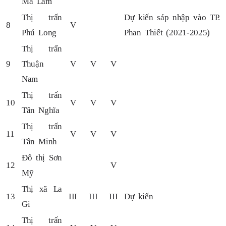
Ma Lâm
Thị trấn
Dự kiến sáp nhập vào TP.
8
V
Phú Long
Phan Thiết (2021-2025)
Thị trấn
9
Thuận
V
V
V
Nam
Thị trấn
10
V
V
V
Tân Nghĩa
Thị trấn
11
V
V
V
Tân Minh
Đô thị Sơn
12
V
Mỹ
Thị xã La
13
III
III
III
Dự kiến
Gi
Thị trấn