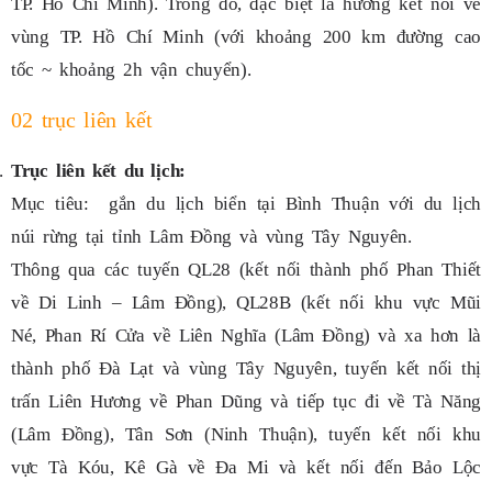
TP. Hồ Chí Minh). Trong đó, đặc biệt là hướng kết nối về
vùng TP. Hồ Chí Minh (với khoảng 200 km đường cao
tốc ~ khoảng 2h vận chuyển).
02 trục liên kết
Trục liên kết du lịch:
Mục tiêu: gắn du lịch biển tại Bình Thuận với du lịch
núi rừng tại tỉnh Lâm Đồng và vùng Tây Nguyên.
Thông qua các tuyến QL28 (kết nối thành phố Phan Thiết
về Di Linh – Lâm Đồng), QL28B (kết nối khu vực Mũi
Né, Phan Rí Cửa về Liên Nghĩa (Lâm Đồng) và xa hơn là
thành phố Đà Lạt và vùng Tây Nguyên, tuyến kết nối thị
trấn Liên Hương về Phan Dũng và tiếp tục đi về Tà Năng
(Lâm Đồng), Tân Sơn (Ninh Thuận), tuyến kết nối khu
vực Tà Kóu, Kê Gà về Đa Mi và kết nối đến Bảo Lộc