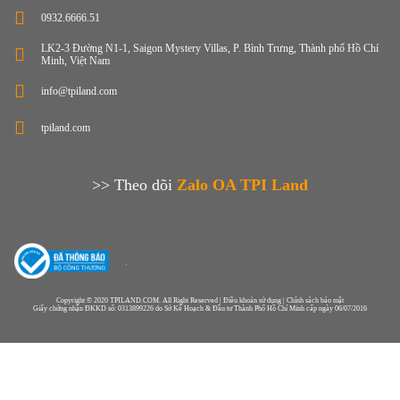
0932.6666.51
LK2-3 Đường N1-1, Saigon Mystery Villas, P. Bình Trưng, Thành phố Hồ Chí
Minh, Việt Nam
info@tpiland.com
tpiland.com
>> Theo dõi
Zalo OA TPI Land
Copyright © 2020 TPILAND.COM. All Right Reserved | Điều khoản sử dụng | Chính sách bảo mật
Giấy chứng nhận ĐKKD số: 0313899226 do Sở Kế Hoạch & Đầu tư Thành Phố Hồ Chí Minh cấp ngày 06/07/2016