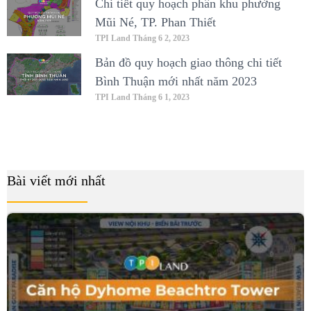
Chi tiết quy hoạch phân khu phường
Mũi Né, TP. Phan Thiết
TPI Land
Tháng 6 2, 2023
Bản đồ quy hoạch giao thông chi tiết
Bình Thuận mới nhất năm 2023
TPI Land
Tháng 6 1, 2023
Bài viết mới nhất
B