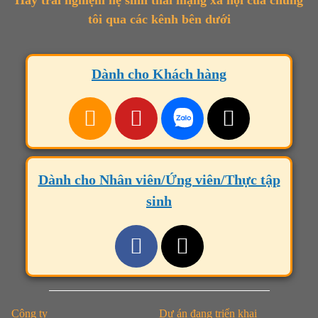
Hãy trải nghiệm hệ sinh thái mạng xã hội của chúng
tôi qua các kênh bên dưới
Dành cho Khách hàng
Dành cho Nhân viên/Ứng viên/Thực tập
sinh
Công ty
Dự án đang triển khai