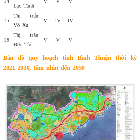
14
V
V
V
Lạc Tánh
Thị trấn
15
V
IV
IV
Võ Xu
Thị trấn
16
V
V
V
Đức Tài
Bản đồ quy hoạch tỉnh Bình Thuận thời kỳ
2021-2030, tầm nhìn đến 2050