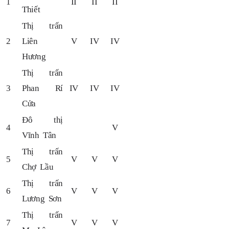
1
II
II
II
Thiết
Thị trấn
2
Liên
V
IV
IV
Hương
Thị trấn
3
Phan Rí
IV
IV
IV
Cửa
Đô thị
4
V
Vĩnh Tân
Thị trấn
5
V
V
V
Chợ Lầu
Thị trấn
6
V
V
V
Lương Sơn
Thị trấn
7
V
V
V