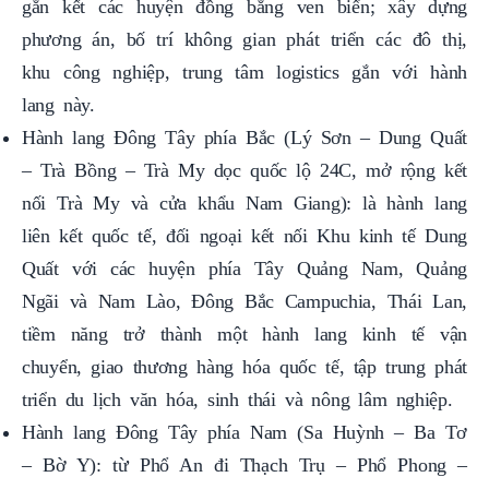
phương án, bố trí không gian phát triển các đô thị,
khu công nghiệp, trung tâm logistics gắn với hành
lang này.
Hành lang Đông Tây phía Bắc (Lý Sơn – Dung Quất
– Trà Bồng – Trà My dọc quốc lộ 24C, mở rộng kết
nối Trà My và cửa khẩu Nam Giang): là hành lang
liên kết quốc tế, đối ngoại kết nối Khu kinh tế Dung
Quất với các huyện phía Tây Quảng Nam, Quảng
Ngãi và Nam Lào, Đông Bắc Campuchia, Thái Lan,
tiềm năng trở thành một hành lang kinh tế vận
chuyển, giao thương hàng hóa quốc tế, tập trung phát
triển du lịch văn hóa, sinh thái và nông lâm nghiệp.
Hành lang Đông Tây phía Nam (Sa Huỳnh – Ba Tơ
– Bờ Y): từ Phổ An đi Thạch Trụ – Phổ Phong –
Ba Tơ – Kon Tum – Bờ Y – Ngọc Hồi; là hành