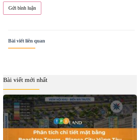
Bài viết liên quan
Bài viết mới nhất
B