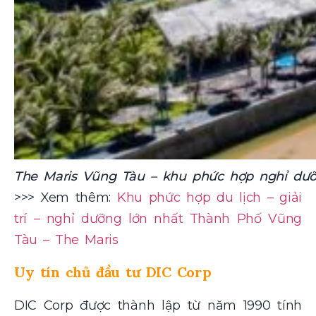
The Maris Vũng Tàu – khu phức hợp nghỉ dư
>>> Xem thêm:
Khu phức hợp du lịch – giải
trí – nghỉ dưỡng lớn nhất Thành Phố Vũng
Tàu – The Maris
Uy tín chủ đầu tư DIC Corp
DIC Corp được thành lập từ năm 1990 tính