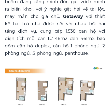
buồm đang căng mình đón gió, vươn mình
ra biển khơi, với ý nghĩa gặt hái về tài lộc,
may mắn cho gia chủ.
Getaway
với thiết
kế hai toà nhà được nối với nhau bởi hai
tầng dịch vụ, cung cấp 1.538 căn hộ với
diện tích mỗi căn từ 46m2 đến 461m2 bao
gồm căn hộ duplex, căn hộ 1 phòng ngủ, 2
phòng ngủ, 3 phòng ngủ, penthouse.