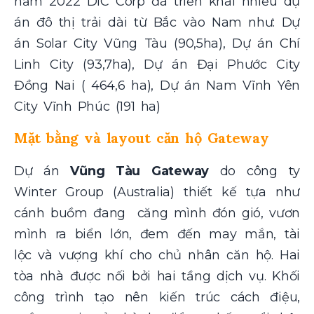
năm 2022 DIC Corp đã triển khai nhiều dự
án đô thị trải dài từ Bắc vào Nam như: Dự
án Solar City Vũng Tàu (90,5ha), Dự án Chí
Linh City (93,7ha), Dự án Đại Phước City
Đồng Nai ( 464,6 ha), Dự án Nam Vĩnh Yên
City Vĩnh Phúc (191 ha)
Mặt bằng và layout căn hộ Gateway
Dự án
Vũng Tàu Gateway
do công ty
Winter Group (Australia) thiết kế tựa như
cánh buồm đang căng mình đón gió, vươn
mình ra biển lớn, đem đến may mắn, tài
lộc và vượng khí cho chủ nhân căn hộ. Hai
tòa nhà được nối bởi hai tầng dịch vụ. Khối
công trình tạo nên kiến trúc cách điệu,