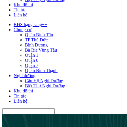
Khu đô thị
Tin tức
Liên hệ
BĐS hạng sang++
Chung cư
Quận Bình Tân
TP Thủ Đức
Bình Dương
Bà Rịa Vũng Tàu
Quận 1
Quận 6
Quận 7
Quận Bình Thạnh
Nghỉ dưỡng
Căn Hộ Nghỉ Dưỡng
Biệt Thự Nghỉ Dưỡng
Khu đô thị
Tin tức
Liên hệ