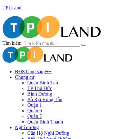
TPI Land
Tìm kiếm
BĐS hạng sang++
Chung cư
Quận Bình Tân
TP Thủ Đức
Bình Dương
Bà Rịa Vũng Tàu
Quận 1
Quận 6
Quận 7
Quận Bình Thạnh
Nghỉ dưỡng
Căn Hộ Nghỉ Dưỡng
Biệt Thự Nghỉ Dưỡng