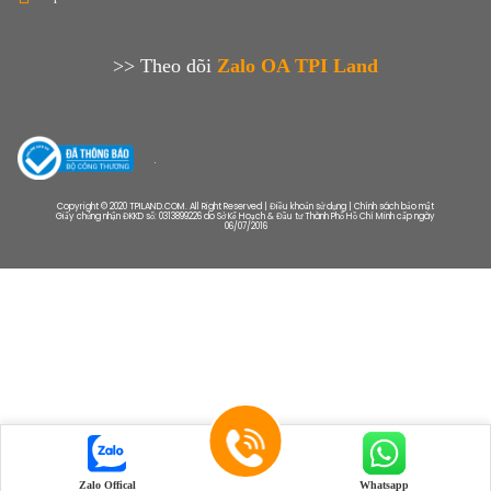
>> Theo dõi
Zalo OA TPI Land
Copyright © 2020 TPILAND.COM. All Right Reserved | Điều khoản sử dụng | Chính sách bảo mật
Giấy chứng nhận ĐKKD số: 0313899226 do Sở Kế Hoạch & Đầu tư Thành Phố Hồ Chí Minh cấp ngày
06/07/2016
Zalo Offical
Whatsapp