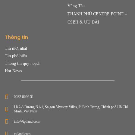
Vũng Tàu
THANH PHÚ CENTRE POINT –
CSBH & ƯU ĐÃI
Thông tin
Tin mới nhất
Tin phổ biến
Thông tin quy hoạch
Hot News
0932.6666.51
LK2-3 Đường N1-1, Saigon Mystery Villas, P. Bình Trưng, Thành phố Hồ Chí
Minh, Việt Nam
info@tpiland.com
tpiland.com