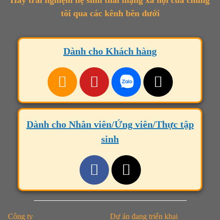
Hãy trải nghiệm hệ sinh thái mạng xã hội của chúng
tôi qua các kênh bên dưới
Dành cho Khách hàng
Dành cho Nhân viên/Ứng viên/Thực tập
sinh
Công ty
Dự án đang triển khai