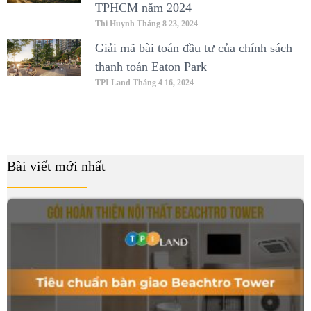
TPHCM năm 2024
Thi Huynh
Tháng 8 23, 2024
Giải mã bài toán đầu tư của chính sách
thanh toán Eaton Park
TPI Land
Tháng 4 16, 2024
Bài viết mới nhất
B