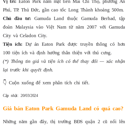
Vị trí:
Eaton Park nằm mặt tiền Mai Chí Thọ, phường An
Phú, TP. Thủ Đức, gần cao tốc Long Thành khoảng 500m.
Chủ đầu tư:
Gamuda Land thuộc Gamuda Berhad, tập
đoàn Malaysia vào Việt Nam từ năm 2007 với Gamuda
City và Celadon City.
Tiện ích:
Dự án Eaton Park được truyền thông có hơn
100 tiện ích và định hướng thân thiện với thú cưng.
(*) Thông tin giá và tiện ích có thể thay đổi — xác nhận
lại trước khi quyết định.
👇
Cuộn xuống để xem phân tích chi tiết.
Cập nhật: 20/03/2024
Giá bán Eaton Park Gamuda Land có quá cao?
Những năm gần đây, thị trường BĐS quận 2 cũ nổi lên