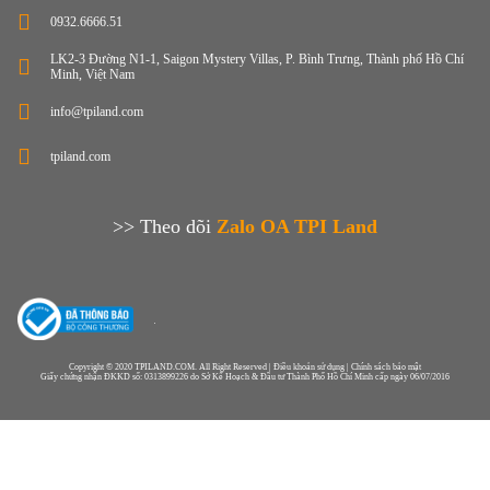
0932.6666.51
LK2-3 Đường N1-1, Saigon Mystery Villas, P. Bình Trưng, Thành phố Hồ Chí
Minh, Việt Nam
info@tpiland.com
tpiland.com
>> Theo dõi
Zalo OA TPI Land
Copyright © 2020 TPILAND.COM. All Right Reserved | Điều khoản sử dụng | Chính sách bảo mật
Giấy chứng nhận ĐKKD số: 0313899226 do Sở Kế Hoạch & Đầu tư Thành Phố Hồ Chí Minh cấp ngày 06/07/2016