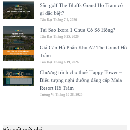
Sân golf The Bluffs Grand Ho Tram có
gì đặc biệt?
Tấn Đạt
Tháng 7 4, 2026
Tại Sao Ixora 1 Chưa Có Sổ Hồng?
Tấn Đạt
Tháng 6 25, 2026
Giá Căn Hộ Phân Khu A2 The Grand Hồ
Tràm
Tấn Đạt
Tháng 6 19, 2026
Chương trình cho thuê Happy Tower –
Biểu tượng nghỉ dưỡng đẳng cấp Maia
Resort Hồ Tràm
Tường Vi
Tháng 10 28, 2025
Bài viết mới nhất
B