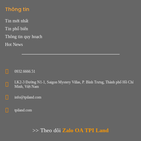
Thông tin
Tin mới nhất
Tin phổ biến
Thông tin quy hoạch
Hot News
0932.6666.51
LK2-3 Đường N1-1, Saigon Mystery Villas, P. Bình Trưng, Thành phố Hồ Chí
Minh, Việt Nam
info@tpiland.com
tpiland.com
>> Theo dõi
Zalo OA TPI Land