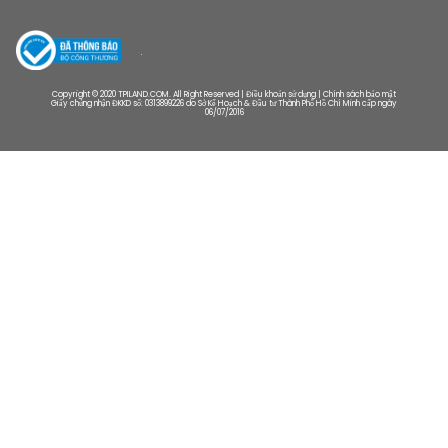
Copyright © 2020 TPILAND.COM. All Right Reserved | Điều khoản sử dụng | Chính sách bảo mật
Giấy chứng nhận ĐKKD số: 0313899226 do Sở Kế Hoạch & Đầu tư Thành Phố Hồ Chí Minh cấp ngày
06/07/2016