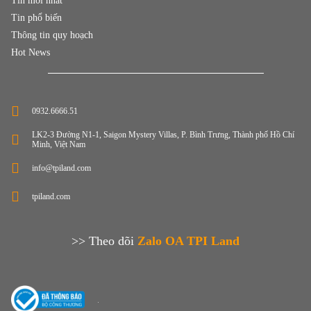
Tin mới nhất
Tin phổ biến
Thông tin quy hoạch
Hot News
0932.6666.51
LK2-3 Đường N1-1, Saigon Mystery Villas, P. Bình Trưng, Thành phố Hồ Chí
Minh, Việt Nam
info@tpiland.com
tpiland.com
>> Theo dõi
Zalo OA TPI Land