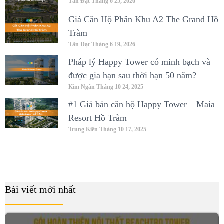
Tấn Đạt
Tháng 6 25, 2026
Giá Căn Hộ Phân Khu A2 The Grand Hồ
Tràm
Tấn Đạt
Tháng 6 19, 2026
Pháp lý Happy Tower có minh bạch và
được gia hạn sau thời hạn 50 năm?
Kim Ngân
Tháng 10 24, 2025
#1 Giá bán căn hộ Happy Tower – Maia
Resort Hồ Tràm
Trung Kiên
Tháng 10 17, 2025
Bài viết mới nhất
B