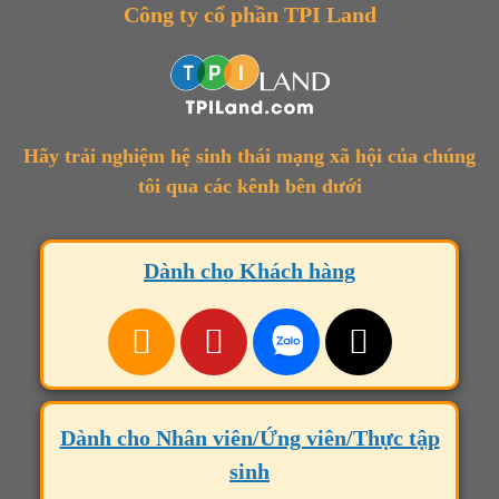
Công ty cổ phần TPI Land
Hãy trải nghiệm hệ sinh thái mạng xã hội của chúng
tôi qua các kênh bên dưới
Dành cho Khách hàng
Dành cho Nhân viên/Ứng viên/Thực tập
sinh