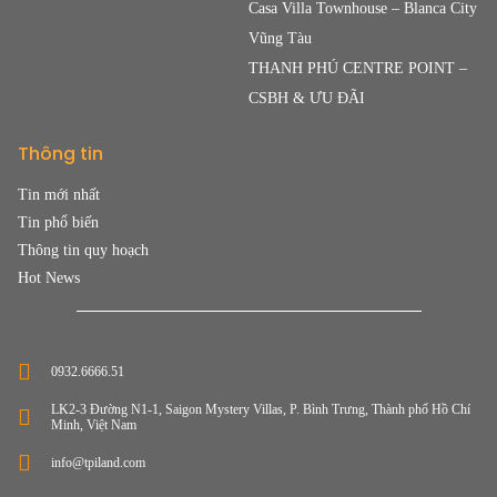
Casa Villa Townhouse – Blanca City
Vũng Tàu
THANH PHÚ CENTRE POINT –
CSBH & ƯU ĐÃI
Thông tin
Tin mới nhất
Tin phổ biến
Thông tin quy hoạch
Hot News
0932.6666.51
LK2-3 Đường N1-1, Saigon Mystery Villas, P. Bình Trưng, Thành phố Hồ Chí
Minh, Việt Nam
info@tpiland.com