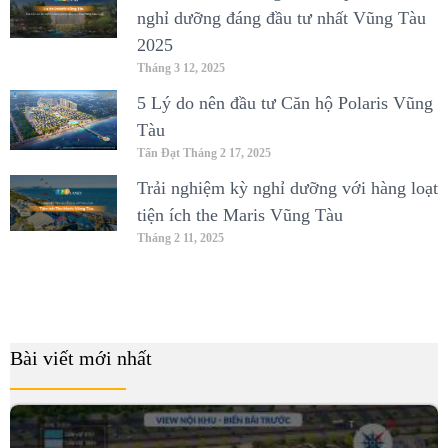
nghỉ dưỡng đáng đầu tư nhất Vũng Tàu
2025
Tháng 3 12, 2025
5 Lý do nên đầu tư Căn hộ Polaris Vũng
Tàu
Tấn Đạt
Tháng 2 17, 2025
Trải nghiệm kỳ nghỉ dưỡng với hàng loạt
tiện ích the Maris Vũng Tàu
Tháng 2 11, 2025
Bài viết mới nhất
B