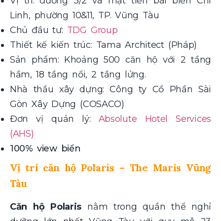
Vị trí: đường 3/2 và mặt tiền bãi biển Chí
Linh, phường 10&11, TP. Vũng Tàu
Chủ đầu tư:
TDG Group
Thiết kế kiến trúc: Tama Architect (Pháp)
Sản phẩm: Khoảng 500 căn hộ với 2 tầng
hầm, 18 tầng nổi, 2 tầng lửng.
Nhà thầu xây dựng: Công ty Cổ Phần Sài
Gòn Xây Dựng (COSACO)
Đơn vị quản lý:
Absolute Hotel Services
(AHS)
100% view biển
Vị trí căn hộ Polaris – The Maris Vũng
Tàu
Căn hộ Polaris
nằm trong quần thể nghỉ