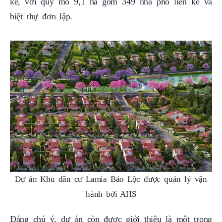
kế, với quy mô 9,1 ha gồm 349 nhà phố liên kế và
biệt thự đơn lập.
Dự án Khu dân cư Lamia Bảo Lộc được quản lý vận
hành bởi AHS
Đáng chú ý, dự án còn được giới thiệu là một trong