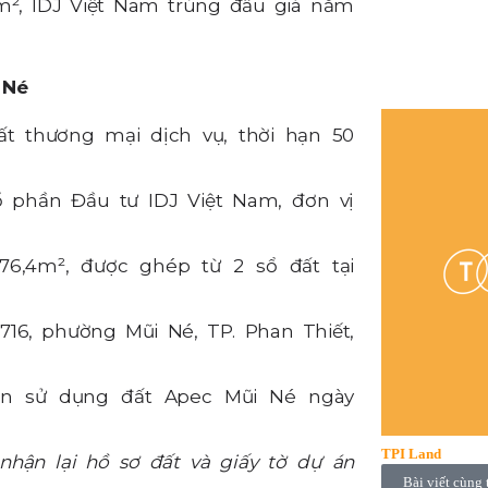
m², IDJ Việt Nam trúng đấu giá năm
 Né
t thương mại dịch vụ, thời hạn 50
 phần Đầu tư IDJ Việt Nam, đơn vị
76,4m², được ghép từ 2 sổ đất tại
16, phường Mũi Né, TP. Phan Thiết,
ền sử dụng đất Apec Mũi Né ngày
TPI Land
nhận lại hồ sơ đất và giấy tờ dự án
Bài viết cùng 