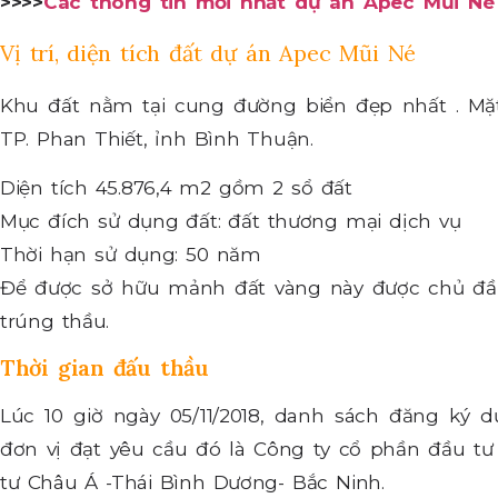
>>>>
Các thông tin mới nhất dự án Apec Mũi Né
Vị trí, diện tích đất dự án Apec Mũi Né
Khu đất nằm tại cung đường biển đẹp nhất . Mặ
TP. Phan Thiết, ỉnh Bình Thuận.
Diện tích 45.876,4 m2 gồm 2 sổ đất
Mục đích sử dụng đất: đất thương mại dịch vụ
Thời hạn sử dụng: 50 năm
Để được sở hữu mảnh đất vàng này được chủ đầu
trúng thầu.
Thời gian đấu thầu
Lúc 10 giờ ngày 05/11/2018, danh sách đăng ký 
đơn vị đạt yêu cầu đó là Công ty cổ phần đầu t
tư Châu Á -Thái Bình Dương- Bắc Ninh.