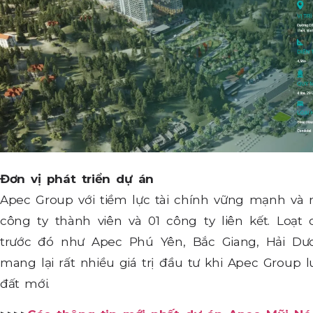
Đơn vị phát triển dự án
Apec Group với tiềm lực tài chính vững mạnh và n
công ty thành viên và 01 công ty liên kết. Loạt
trước đó như Apec Phú Yên, Bắc Giang, Hải Dư
mang lại rất nhiều giá trị đầu tư khi Apec Group
đất mới.