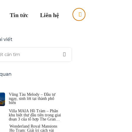
Tin tức
Liên hệ
i viết
n quan
Vũng Tàu Melody – Đầu tư
ngay, sinh lời tại thành phố
biển
Villa MAIA Hồ Tràm – Phân
khu biệt thự đầu tiên trong giai
đoạn 3 của tổ hợp The Grand
Hồ Tràm
Wonderland Royal Mansions
Ho Tram: Giải trí cách vài