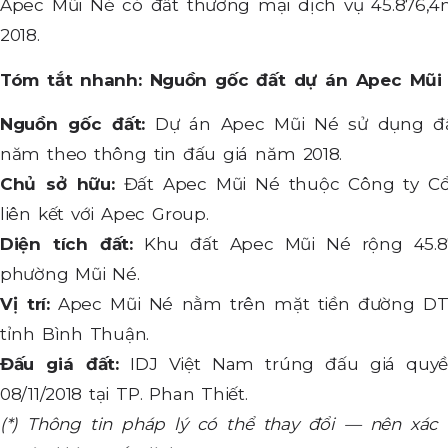
Apec Mũi Né có đất thương mại dịch vụ 45.876,4
2018.
Tóm tắt nhanh: Nguồn gốc đất dự án Apec Mũi
Nguồn gốc đất:
Dự án Apec Mũi Né sử dụng đấ
năm theo thông tin đấu giá năm 2018.
Chủ sở hữu:
Đất Apec Mũi Né thuộc Công ty Cổ
liên kết với Apec Group.
Diện tích đất:
Khu đất Apec Mũi Né rộng 45.8
phường Mũi Né.
Vị trí:
Apec Mũi Né nằm trên mặt tiền đường DT7
tỉnh Bình Thuận.
Đấu giá đất:
IDJ Việt Nam trúng đấu giá quy
08/11/2018 tại TP. Phan Thiết.
(*) Thông tin pháp lý có thể thay đổi — nên xác 