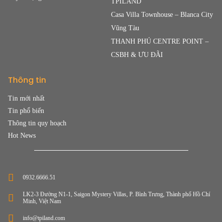
TPILAND
Casa Villa Townhouse – Blanca City
Vũng Tàu
THANH PHÚ CENTRE POINT –
CSBH & ƯU ĐÃI
Thông tin
Tin mới nhất
Tin phổ biến
Thông tin quy hoạch
Hot News
0932.6666.51
LK2-3 Đường N1-1, Saigon Mystery Villas, P. Bình Trưng, Thành phố Hồ Chí
Minh, Việt Nam
info@tpiland.com