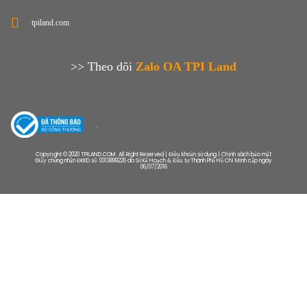
tpiland.com
>> Theo dõi
Zalo OA TPI Land
Copyright © 2020 TPILAND.COM. All Right Reserved | Điều khoản sử dụng | Chính sách bảo mật
Giấy chứng nhận ĐKKD số: 0313899226 do Sở Kế Hoạch & Đầu tư Thành Phố Hồ Chí Minh cấp ngày
06/07/2016