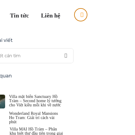
Tin tức
Liên hệ
i viết
n quan
Villa mặt biển Sanctuary Hồ
Tràm – Second home lý tưởng
cho Việt kiều mỗi khi về nước
Wonderland Royal Mansions
Ho Tram: Giải trí cách vài
phút
Villa MAI Hồ Tràm – Phân
khu biệt thự đầu tiên trong giai