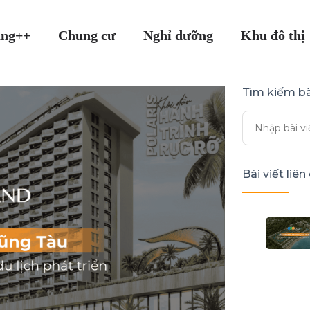
ang++
Chung cư
Nghỉ dưỡng
Khu đô thị
Tìm kiếm bà
Bài viết liê