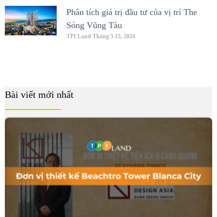
Phân tích giá trị đầu tư của vị trí The
Sóng Vũng Tàu
TPI Land
Tháng 5 15, 2024
Bài viết mới nhất
B