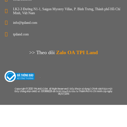
LK2-3 Đường N1-1, Saigon Mystery Villas, P. Bình Trưng, Thành phố Hồ Chí
Minh, Việt Nam
info@tpiland.com
tpiland.com
>> Theo dõi
Zalo OA TPI Land
Copyright © 2020 TPILAND.COM. All Right Reserved | Điều khoản sử dụng | Chính sách bảo mật
Giấy chứng nhận ĐKKD số: 0313899226 do Sở Kế Hoạch & Đầu tư Thành Phố Hồ Chí Minh cấp ngày
06/07/2016