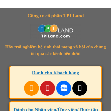
Công ty cổ phần TPI Land
Hãy trải nghiệm hệ sinh thái mạng xã hội của chúng
tôi qua các kênh bên dưới
Dành cho Khách hàng
Dành cho Nhân viên/Ứng viên/Thực tập