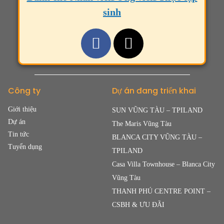
sinh
Công ty
Dự án đang triển khai
Giới thiệu
SUN VŨNG TÀU – TPILAND
Dự án
The Maris Vũng Tàu
Tin tức
BLANCA CITY VŨNG TÀU –
Tuyển dụng
TPILAND
Casa Villa Townhouse – Blanca City
Vũng Tàu
THANH PHÚ CENTRE POINT –
CSBH & ƯU ĐÃI