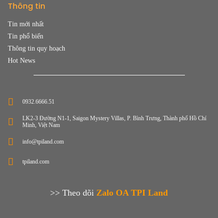
Thông tin
Tin mới nhất
Tin phổ biến
Thông tin quy hoạch
Hot News
0932.6666.51
LK2-3 Đường N1-1, Saigon Mystery Villas, P. Bình Trưng, Thành phố Hồ Chí
Minh, Việt Nam
info@tpiland.com
tpiland.com
>> Theo dõi
Zalo OA TPI Land