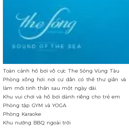
Toàn cảnh hồ bơi vô cực The Sóng Vùng Tàu
Phòng xông hơi: nơi cư dân có thể thư giãn và
làm mới tinh thần sau một ngày dài.
Khu vui chơi và hồ bơi dành riêng cho trẻ em
Phòng tập GYM và YOGA
Phòng Karaoke
Khu nướng BBQ ngoài trời