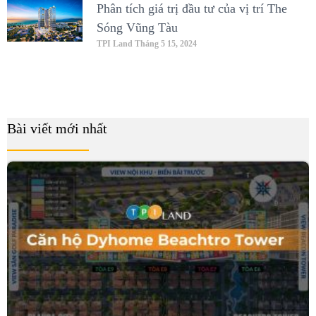
Phân tích giá trị đầu tư của vị trí The
Sóng Vũng Tàu
TPI Land
Tháng 5 15, 2024
Bài viết mới nhất
B