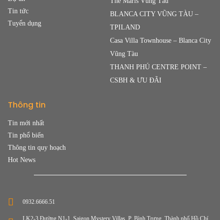
The Maris Vũng Tàu
Tin tức
BLANCA CITY VŨNG TÀU –
Tuyển dụng
TPILAND
Casa Villa Townhouse – Blanca City
Vũng Tàu
THANH PHÚ CENTRE POINT –
CSBH & ƯU ĐÃI
Thông tin
Tin mới nhất
Tin phổ biến
Thông tin quy hoạch
Hot News
0932.6666.51
LK2-3 Đường N1-1, Saigon Mystery Villas, P. Bình Trưng, Thành phố Hồ Chí