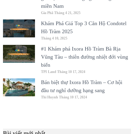
miền Nam
Gia Phã
Tháng 4 21, 2025
Khám Phá Giá Top 3 Căn Hộ Condotel
Hồ Tràm 2025
Tháng 4 10, 2025
#1 Khám phá Ixora Hồ Tràm Bà Rịa
Vũng Tàu – thiên đường nhiệt đới vùng
biển
TPI Land
Tháng 10 17, 2024
Bán biệt thự Ixora Hồ Tràm – Cơ hội
đầu tư nghỉ dưỡng hạng sang
Thi Huynh
Tháng 10 17, 2024
Bài viết mới nhất
B