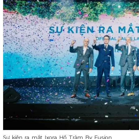
Sự kiện ra mắt Ixora Hồ Tràm By Fusion