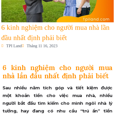
6 kinh nghiệm cho người mua nhà lần
đầu nhất định phải biết
TPI Land
Tháng 11 16, 2023
6 kinh nghiệm cho người mua
nhà lần đầu nhất định phải biết
Sau nhiều năm tích góp và tiết kiệm được
một khoản tiền cho việc mua nhà, nhiều
người bắt đầu tìm kiếm cho mình ngôi nhà lý
tưởng, hay đang có nhu cầu “trú ẩn” tiền