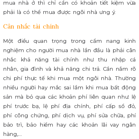
mua nhà ở thì chỉ cần có khoản tiết kiệm vừa
phải là có thể mua được ngôi nhà ưng ý.
Cân nhắc tài chính
Một điều quan trọng trong cẩm nang kinh
nghiệm cho người mua nhà lần đầu là phải cân
nhắc khả năng tài chính như thu nhập cá
nhân, gia đình và khả năng chi trả. Cần nắm rõ
chi phí thực tế khi mua một ngôi nhà. Thường
nhiều người hay mắc sai lầm khi mua bất động
sản mà bỏ qua các khoản phí liên quan như: lệ
phí trước bạ, lệ phí địa chính, phí cấp sổ đỏ,
phí công chứng, phí dịch vụ, phí sửa chữa, phí
bảo trì, bảo hiểm hay các khoản lãi vay ngân
hàng,…