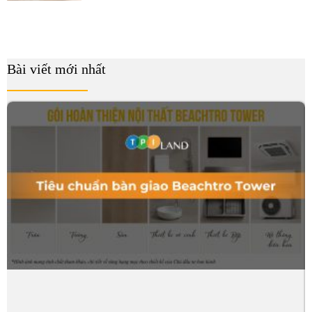
Bài viết mới nhất
B