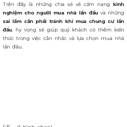
Trên đây là những chia sẻ về cẩm nang
kinh
nghiệm cho người mua nhà lần đầu
và những
sai lầm cần phải tránh khi mua chung cư lần
đầu
, hy vọng sẽ giúp quý khách có thêm kiến
thức trong việc cân nhắc và lựa chọn mua nhà
lần đầu.