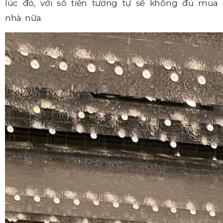
lúc đó, với số tiền tương tự sẽ không đủ mua
nhà nữa.