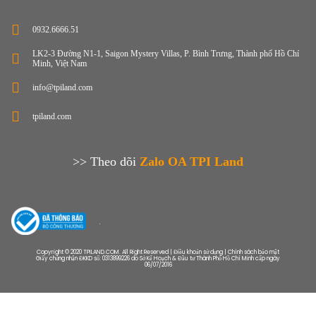
0932.6666.51
LK2-3 Đường N1-1, Saigon Mystery Villas, P. Bình Trưng, Thành phố Hồ Chí
Minh, Việt Nam
info@tpiland.com
tpiland.com
>> Theo dõi
Zalo OA TPI Land
Copyright © 2020 TPILAND.COM. All Right Reserved | Điều khoản sử dụng | Chính sách bảo mật
Giấy chứng nhận ĐKKD số: 0313899226 do Sở Kế Hoạch & Đầu tư Thành Phố Hồ Chí Minh cấp ngày
06/07/2016