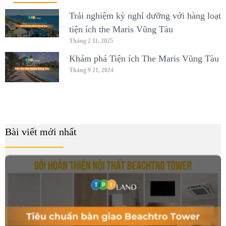
Trải nghiệm kỳ nghỉ dưỡng với hàng loạt
tiện ích the Maris Vũng Tàu
Tháng 2 11, 2025
Khám phá Tiện ích The Maris Vũng Tàu
Tháng 9 21, 2024
Bài viết mới nhất
B