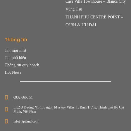
Casa Villa Townhouse – Blanca City
Vũng Tàu
THANH PHÚ CENTRE POINT –
CSBH & ƯU ĐÃI
Thông tin
Tin mới nhất
Tin phổ biến
Thông tin quy hoạch
Hot News
0932.6666.51
LK2-3 Đường N1-1, Saigon Mystery Villas, P. Bình Trưng, Thành phố Hồ Chí
Minh, Việt Nam
info@tpiland.com