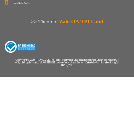
tpiland.com
>> Theo dõi
Zalo OA TPI Land
Copyright © 2020 TPILAND.COM. All Right Reserved | Điều khoản sử dụng | Chính sách bảo mật
Giấy chứng nhận ĐKKD số: 0313899226 do Sở Kế Hoạch & Đầu tư Thành Phố Hồ Chí Minh cấp ngày
06/07/2016