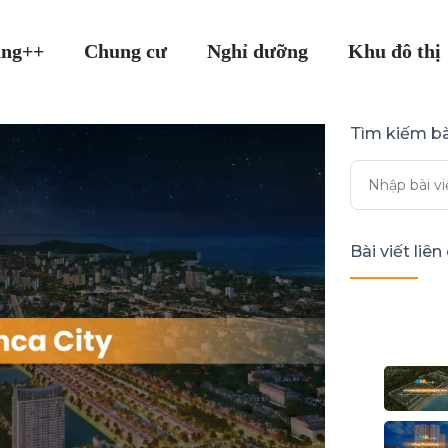
ang++
Chung cư
Nghỉ dưỡng
Khu đô thị
Tìm kiếm bà
Bài viết liê