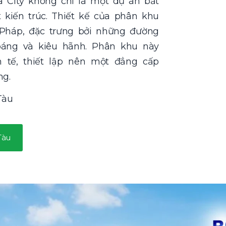
a City không chỉ là một dự án bất
kiến trúc. Thiết kế của phân khu
Pháp, đặc trưng bởi những đường
áng và kiêu hãnh. Phân khu này
 tế, thiết lập nên một đẳng cấp
ng.
Tàu
Tàu