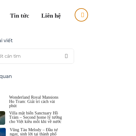
Tin tức
Liên hệ
i viết
n quan
Wonderland Royal Mansions
Ho Tram: Giải trí cách vài
phút
Villa mặt biển Sanctuary Hồ
Tràm – Second home lý tưởng
cho Việt kiều mỗi khi về nước
Vũng Tàu Melody – Đầu tư
ngay, sinh lời tại thành phố