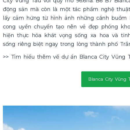
City Vũng Tàu với quy mô 96.6ha. B6 B7 Blanc
động sản mà còn là một tác phẩm nghệ thuật 
lấy cảm hứng từ hình ảnh những cánh buồm 
cong uyển chuyển tạo nên vẻ đẹp phóng kho
hiện thực hóa khát vọng sống xa hoa và tinh
sống riêng biệt ngay trong lòng thành phố Trắ
>> Tìm hiểu thêm về dự án Blanca City Vũng 
Blanca City Vũng 