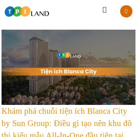
Khám phá chuỗi tiện ích Blanca City
by Sun Group: Điều gì tạo nên khu đô
thị kiểu mẫu All-In-One đầu tiên tại