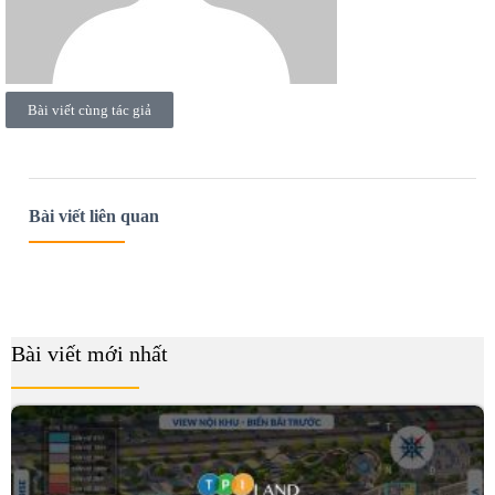
Bài viết cùng tác giả
Bài viết liên quan
Bài viết mới nhất
B