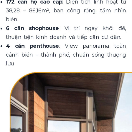
172 căn hộ cao cấp
: Diện tích linh hoạt từ
38,28 – 86,16m², ban công rộng, tầm nhìn
biển.
6 căn shophouse
: Vị trí ngay khối đế,
thuận tiện kinh doanh và tiếp cận cư dân.
4 căn penthouse
: View panorama toàn
cảnh biển – thành phố, chuẩn sống thượng
lưu