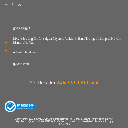
Hot News
0932.6666.51
LK2-3 Đường N1-1, Saigon Mystery Villas, P. Bình Trưng, Thành phố Hồ Chí
Minh, Việt Nam
info@tpiland.com
tpiland.com
>> Theo dõi
Zalo OA TPI Land
Copyright © 2020 TPILAND.COM. All Right Reserved | Điều khoản sử dụng | Chính sách bảo mật
Giấy chứng nhận ĐKKD số: 0313899226 do Sở Kế Hoạch & Đầu tư Thành Phố Hồ Chí Minh cấp ngày
06/07/2016