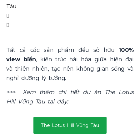
T
Tàu
Tất cả các sản phẩm đều sở hữu
100%
view biển
, kiến trúc hài hòa giữa hiện đại
và thiên nhiên, tạo nên không gian sống và
nghỉ dưỡng lý tưởng.
>>> Xem thêm chi tiết dự án The Lotus
Hill Vũng Tàu tại đây:
The Lotus Hill Vũng Tàu