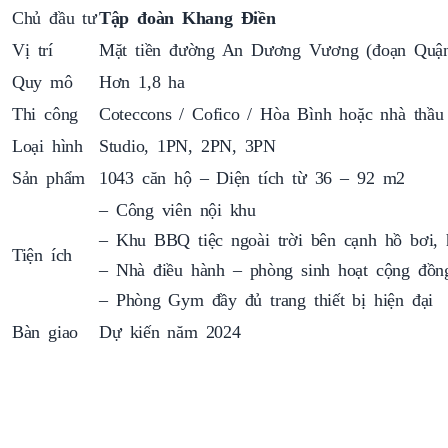
Chủ đầu tư
Tập đoàn Khang Điền
Vị trí
Mặt tiền đường An Dương Vương (đoạn Quậ
Quy mô
Hơn 1,8 ha
Thi công
Coteccons / Cofico / Hòa Bình hoặc nhà thầ
Loại hình
Studio, 1PN, 2PN, 3PN
Sản phẩm
1043 căn hộ – Diện tích từ 36 – 92 m2
– Công viên nội khu
– Khu BBQ tiệc ngoài trời bên cạnh hồ bơi, 
Tiện ích
– Nhà điều hành – phòng sinh hoạt cộng đồn
– Phòng Gym đầy đủ trang thiết bị hiện đại
Bàn giao
Dự kiến năm 2024