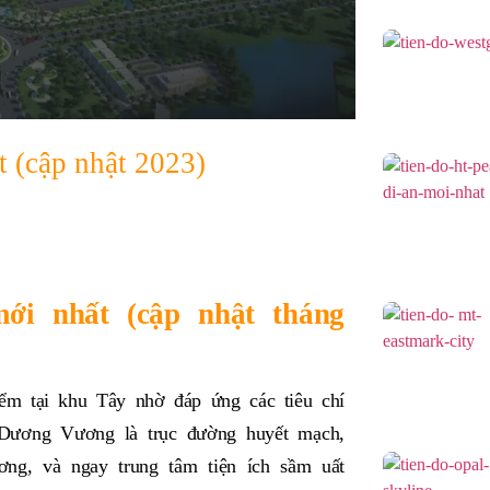
 (cập nhật 2023)
ới nhất (cập nhật tháng
ểm tại khu Tây nhờ đáp ứng các tiêu chí
Dương Vương là trục đường huyết mạch,
ng, và ngay trung tâm tiện ích sầm uất