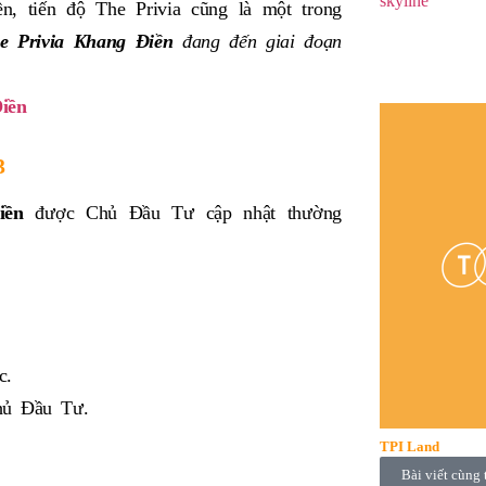
 tiến độ The Privia cũng là một trong
e Privia Khang Điền
đang đến giai đoạn
Điền
3
iền
được Chủ Đầu Tư cập nhật thường
c.
hủ Đầu Tư.
TPI Land
Bài viết cùng 