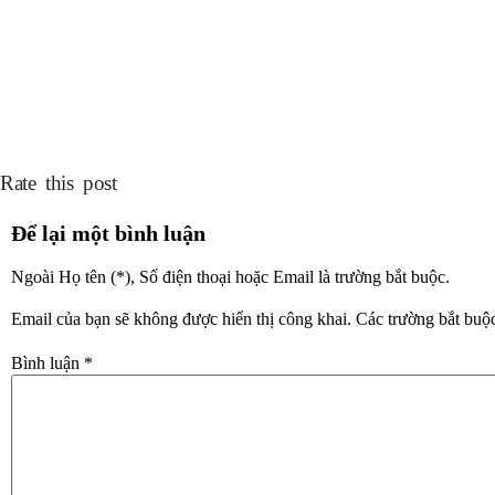
Rate this post
Để lại một bình luận
Ngoài Họ tên (*), Số điện thoại hoặc Email là trường bắt buộc.
Email của bạn sẽ không được hiển thị công khai.
Các trường bắt buộ
Bình luận
*