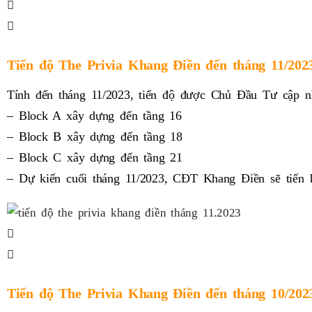
Tiến độ The Privia Khang Điền đến tháng 11/202
Tính đến tháng 11/2023, tiến độ được Chủ Đầu Tư cập n
– Block A xây dựng đến tầng 16
– Block B xây dựng đến tầng 18
– Block C xây dựng đến tầng 21
– Dự kiến cuối tháng 11/2023, CĐT Khang Điền sẽ tiến 
Tiến độ The Privia Khang Điền đến tháng 10/202