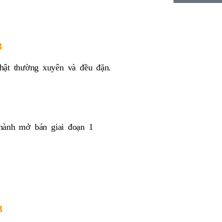
3
hật thường xuyên và đều đặn.
hành mở bán giai đoạn 1
3