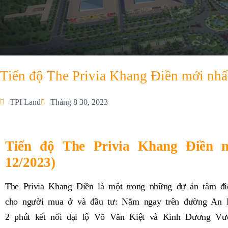
Tiến độ The Privia Khang Điền mới nhất
TPI Land
Tháng 8 30, 2023
Tiến độ The Privia Khang Điền m
12/2023)
The Privia Khang Điền là một trong những dự án tâm đi
cho người mua ở và đầu tư: Nằm ngay trên đường An 
2 phút kết nối đại lộ Võ Văn Kiệt và Kinh Dương Vươ