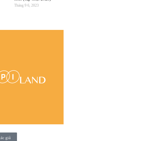
Tháng 9 6, 2023
tác giả