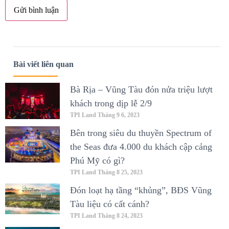
Bài viết liên quan
Bà Rịa – Vũng Tàu đón nửa triệu lượt
khách trong dịp lễ 2/9
TPI Land
Tháng 9 6, 2023
Bên trong siêu du thuyền Spectrum of
the Seas đưa 4.000 du khách cập cảng
Phú Mỹ có gì?
TPI Land
Tháng 8 25, 2023
Đón loạt hạ tầng “khủng”, BĐS Vũng
Tàu liệu có cất cánh?
TPI Land
Tháng 8 24, 2023