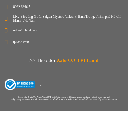
0932.6666.51
LK2-3 Đường N1-1, Saigon Mystery Villas, P. Bình Trưng, Thành phố Hồ Chí
Minh, Việt Nam
info@tpiland.com
tpiland.com
>> Theo dõi
Zalo OA TPI Land
Copyright © 2020 TPILAND.COM. All Right Reserved | Điều khoản sử dụng | Chính sách bảo mật
Giấy chứng nhận ĐKKD số: 0313899226 do Sở Kế Hoạch & Đầu tư Thành Phố Hồ Chí Minh cấp ngày 06/07/2016