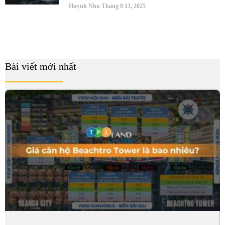
Huynh Nhu
Tháng 8 13, 2025
Bài viết mới nhất
B