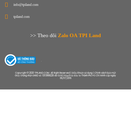
info@tpiland.com
tpiland.com
>> Theo dõi
Zalo OA TPI Land
Copyright © 2020 TPILAND.COM. All Right Reserved | Điều khoản sử dụng | Chính sách bảo mật
Giấy chứng nhận ĐKKD số: 0313899226 do Sở Kế Hoạch & Đầu tư Thành Phố Hồ Chí Minh cấp ngày
06/07/2016