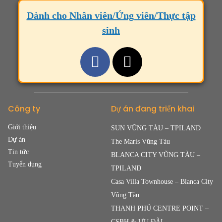
Dành cho Nhân viên/Ứng viên/Thực tập
sinh
Công ty
Dự án đang triển khai
Giới thiệu
SUN VŨNG TÀU – TPILAND
Dự án
The Maris Vũng Tàu
Tin tức
BLANCA CITY VŨNG TÀU –
Tuyển dụng
TPILAND
Casa Villa Townhouse – Blanca City
Vũng Tàu
THANH PHÚ CENTRE POINT –
CSBH & ƯU ĐÃI