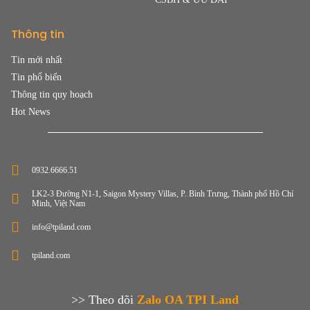
Thông tin
Tin mới nhất
Tin phổ biến
Thông tin quy hoạch
Hot News
0932.6666.51
LK2-3 Đường N1-1, Saigon Mystery Villas, P. Bình Trưng, Thành phố Hồ Chí
Minh, Việt Nam
info@tpiland.com
tpiland.com
>> Theo dõi
Zalo OA TPI Land