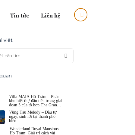
Tin tức
Liên hệ
i viết
n quan
Villa MAIA Hồ Tràm – Phân
khu biệt thự đầu tiên trong giai
đoạn 3 của tổ hợp The Grand
Hồ Tràm
Vũng Tàu Melody – Đầu tư
ngay, sinh lời tại thành phố
biển
Wonderland Royal Mansions
Ho Tram: Giải trí cách vài