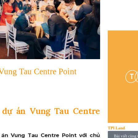
Vung Tau Centre Point
 dự án Vung Tau Centre
TPI Land
 án Vung Tau Centre Point với chủ
Bài viết cùng 