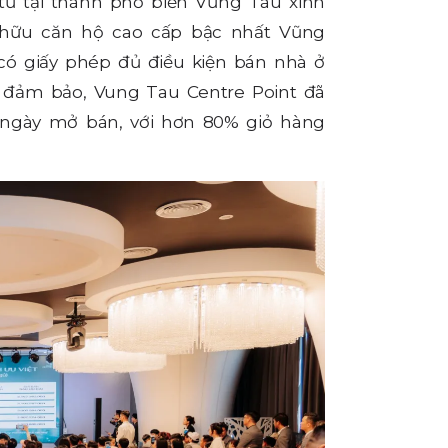
tư tại thành phố biển Vũng Tàu xinh
ở hữu căn hộ cao cấp bậc nhất Vũng
 có giấy phép đủ điều kiện bán nhà ở
g đảm bảo, Vung Tau Centre Point đã
 ngày mở bán, với hơn 80% giỏ hàng