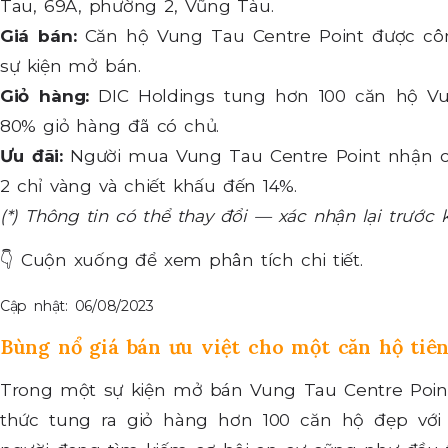
Tau, 69A, phường 2, Vũng Tàu.
Giá bán:
Căn hộ Vung Tau Centre Point được côn
sự kiện mở bán.
Giỏ hàng:
DIC Holdings tung hơn 100 căn hộ Vu
80% giỏ hàng đã có chủ.
Ưu đãi:
Người mua Vung Tau Centre Point nhận c
2 chỉ vàng và chiết khấu đến 14%.
(*) Thông tin có thể thay đổi — xác nhận lại trước 
👇
Cuộn xuống để xem phân tích chi tiết.
Cập nhật: 06/08/2023
Bùng nổ giá bán ưu việt cho một căn hộ tiê
Trong một sự kiện mở bán Vung Tau Centre Point
thức tung ra giỏ hàng hơn 100 căn hộ đẹp với 