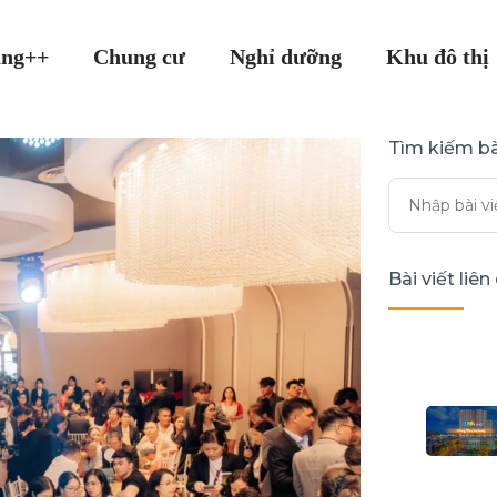
ang++
Chung cư
Nghỉ dưỡng
Khu đô thị
Tìm kiếm bà
Bài viết liê