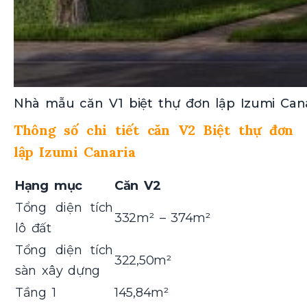
Nhà mẫu căn V1 biệt thự đơn lập Izumi Cana
Thông số chi tiết căn V2 Biệt thự đơn
lập Izumi Canaria
Hạng mục
Căn V2
Tổng diện tích
332m² – 374m²
lô đất
Tổng diện tích
322,50m²
sàn xây dựng
Tầng 1
145,84m²