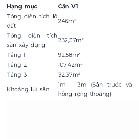
Hạng mục
Căn V1
Tổng diện tích lô
246m²
đất
Tổng diện tích
232,37m²
sàn xây dựng
Tầng 1
92,58m²
Tầng 2
107,42m²
Tầng 3
32,37m²
1m – 3m (Sân trước và
Khoảng lùi sân
hông rộng thoáng)