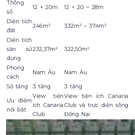
Thông
12 × 20m
12 × 20 ~ 28m
số
Diện tích
246m²
332m² – 374m²
đất
Diện tích
sàn sử
232,37m²
322,50m²
dụng
Phong
Nam Âu
Nam Âu
cách
Số tầng
3 tầng
3 tầng
View tiện
View tiện ích Canaria
Ưu điểm
ích Canaria
Club và trực diện sông
nổi bật
Club
Đồng Nai