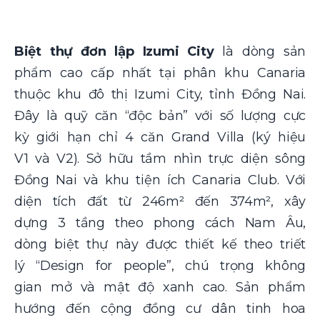
Biệt thự đơn lập Izumi City
là dòng sản
phẩm cao cấp nhất tại phân khu Canaria
thuộc khu đô thị Izumi City, tỉnh Đồng Nai.
Đây là quỹ căn “độc bản” với số lượng cực
kỳ giới hạn chỉ 4 căn Grand Villa (ký hiệu
V1 và V2). Sở hữu tầm nhìn trực diện sông
Đồng Nai và khu tiện ích Canaria Club. Với
diện tích đất từ 246m² đến 374m², xây
dựng 3 tầng theo phong cách Nam Âu,
dòng biệt thự này được thiết kế theo triết
lý “Design for people”, chú trọng không
gian mở và mật độ xanh cao. Sản phẩm
hướng đến cộng đồng cư dân tinh hoa